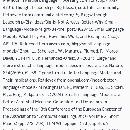
4791). Thought Leadership - Big Ideas. (n.d.). Intel Community.
Retrieved from community.intel.com/t5/Blogs/Thought-
Leadership/Big-Ideas/Big-is-Not-Always-Better-Why-Small-
Language-Models-Might-Be-the/post/1623455 Small Language
Models: What They Are, How They Work, and Examples. (n.d.).
AISERA. Retrieved from aisera.com/blog/small-language-
models/ Zhou, L., Schellaert, W., Martínez-Plumed, F., Moros-
Daval, Y., Ferri, C., & Hernández-Orallo, J. (2024). Larger and
more instructable language models become less reliable. Nature,
634(7605), 61–68. OpenAI. (n.d.). Better Language Models and
Their Implications. Retrieved from openai.com/index/better-
language-models/ Mireshghallah, N., Mattern, J., Gao, S., Shokri,
R., & Berg-Kirkpatrick, T. (2024). Smaller Language Models are
Better Zero-shot Machine-Generated Text Detectors. In
Proceedings of the 18th Conference of the European Chapter of
the Association for Computational Linguistics (Volume 2: Short
Papers) (pp. 278–293). LLM Whitepaper. (n.d.). appliedAI