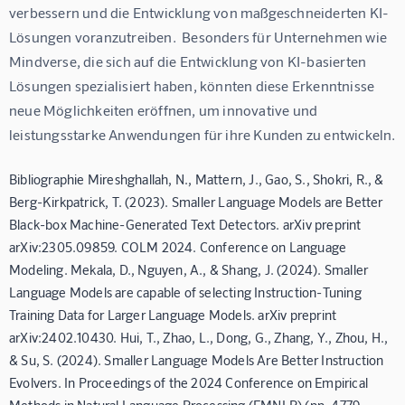
verbessern und die Entwicklung von maßgeschneiderten KI-
Lösungen voranzutreiben.  Besonders für Unternehmen wie 
Mindverse, die sich auf die Entwicklung von KI-basierten 
Lösungen spezialisiert haben, könnten diese Erkenntnisse 
neue Möglichkeiten eröffnen, um innovative und 
leistungsstarke Anwendungen für ihre Kunden zu entwickeln.
Bibliographie Mireshghallah, N., Mattern, J., Gao, S., Shokri, R., &
Berg-Kirkpatrick, T. (2023). Smaller Language Models are Better
Black-box Machine-Generated Text Detectors. arXiv preprint
arXiv:2305.09859. COLM 2024. Conference on Language
Modeling. Mekala, D., Nguyen, A., & Shang, J. (2024). Smaller
Language Models are capable of selecting Instruction-Tuning
Training Data for Larger Language Models. arXiv preprint
arXiv:2402.10430. Hui, T., Zhao, L., Dong, G., Zhang, Y., Zhou, H.,
& Su, S. (2024). Smaller Language Models Are Better Instruction
Evolvers. In Proceedings of the 2024 Conference on Empirical
Methods in Natural Language Processing (EMNLP) (pp. 4779-