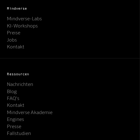
Mindverse
Mindverse-Labs
KI-Workshops
Preise
Jobs
Kontakt
Ressourcen
Nachrichten
Blog
FAQ's
Kontakt
Mindverse Support
Mindverse Akademie
Online · KI-Assistent
Engines
Presse
Fallstudien