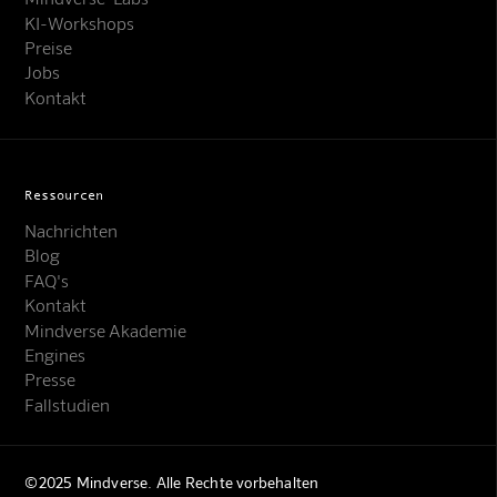
KI-Workshops
Preise
Jobs
Kontakt
Ressourcen
Nachrichten
Blog
FAQ's
Kontakt
Mindverse Support
Mindverse Akademie
Online · KI-Assistent
Engines
Presse
Fallstudien
©2025 Mindverse. Alle Rechte vorbehalten
Mindverse