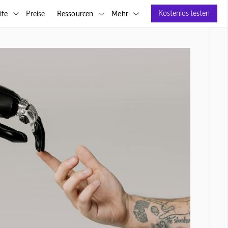
Kostenlos testen
ite
Preise
Ressourcen
Mehr


