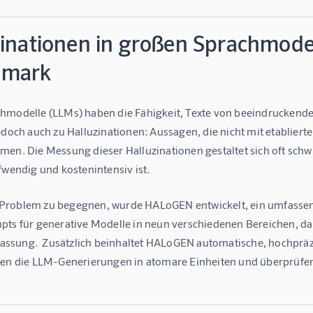
zinationen in großen Sprachmod
hmark
modelle (LLMs) haben die Fähigkeit, Texte von beeindruckender Q
jedoch auch zu Halluzinationen: Aussagen, die nicht mit etablie
men. Die Messung dieser Halluzinationen gestaltet sich oft schw
fwendig und kostenintensiv ist.
roblem zu begegnen, wurde HALoGEN entwickelt, ein umfassende
pts für generative Modelle in neun verschiedenen Bereichen, da
sung.  Zusätzlich beinhaltet HALoGEN automatische, hochpräzi
gen die LLM-Generierungen in atomare Einheiten und überprüfen 