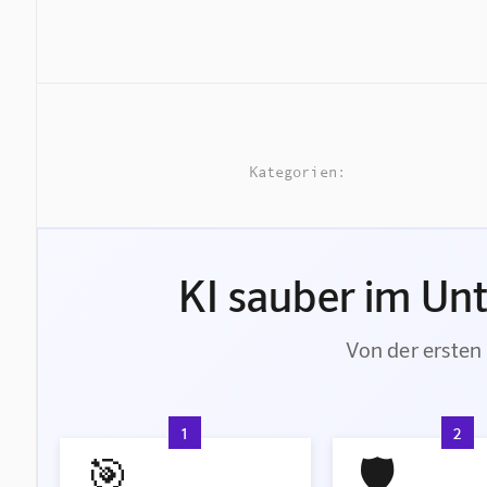
Kategorien:
KI sauber im Un
Von der ersten 
1
2
🎯
🛡️