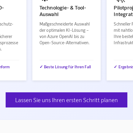
O-
Technologie- & Tool-
Pilotpro
Auswahl
Integrat
schutz-
Maßgeschneiderte Auswahl
Schneller 
der optimalen KI-Lösung –
mit nahtlo
icherer
von Azure OpenAI bis zu
Ihre best
sprozesse
Open-Source-Alternativen.
Infrastru
s.
nform
✓ Beste Lösung für Ihren Fall
✓ Ergebni
Lassen Sie uns Ihren ersten Schritt planen