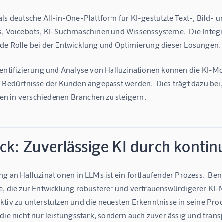
als deutsche All-in-One-Plattform für KI-gestützte Text-, Bild-
s, Voicebots, KI-Suchmaschinen und Wissenssysteme.  Die Integ
de Rolle bei der Entwicklung und Optimierung dieser Lösungen.
dentifizierung und Analyse von Halluzinationen können die KI-Mo
 Bedürfnisse der Kunden angepasst werden.  Dies trägt dazu bei,
 in verschiedenen Branchen zu steigern.
ck: Zuverlässige KI durch kontin
ng an Halluzinationen in LLMs ist ein fortlaufender Prozess.  B
, die zur Entwicklung robusterer und vertrauenswürdigerer KI-Mo
tiv zu unterstützen und die neuesten Erkenntnisse in seine Produ
die nicht nur leistungsstark, sondern auch zuverlässig und trans