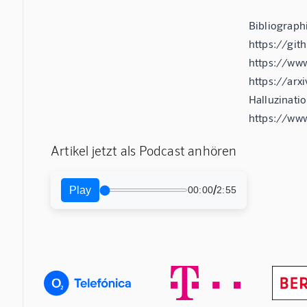
Bibliograp
https://git
https://ww
https://ar
Halluzinati
https://ww
Artikel jetzt als Podcast anhören
/
Play
00:00
2:55