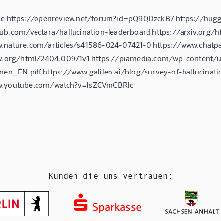
hie https://openreview.net/forum?id=pQ9QDzckB7 https://hug
hub.com/vectara/hallucination-leaderboard https://arxiv.org/
w.nature.com/articles/s41586-024-07421-0 https://www.cha
xiv.org/html/2404.00971v1 https://piamedia.com/wp-conten
onen_EN.pdf https://www.galileo.ai/blog/survey-of-hallucina
w.youtube.com/watch?v=lsZCVmCBRlc
Kunden die uns vertrauen: