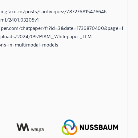
gingface.co/posts/santiviquez/787276815476646
html/2401.03205v1
tpaper.com/chatpaper/fr?id=3&date=1736870400&page=1
t/uploads/2024/09/PIAM_Whitepaper_LLM-
tions-in-multimodal-models