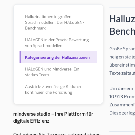
Hallu
Halluzinationen in großen
Sprachmodellen: Der HALoGEN-
Benc
Benchmark
HALoGEN in der Praxis: Bewertung
von Sprachmodellen
Große Sprach
neigen sie 
Kategorisierung der Halluzinationen
übereinstim
HALoGEN und Mindverse: Ein
Texte zeitau
starkes Team
Ausblick: Zuverlässige KI durch
Um diesem P
kontinuierliche Forschung
10.923 Prom
Zusammenfas
Diese zerle
mindverse studio – Ihre Plattform für
digitale Effizienz
Optimieren Sie Prozesse, automatisieren