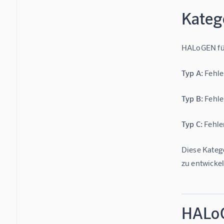
Kateg
HALoGEN füh
Typ A:
 Fehle
Typ B:
 Fehle
Typ C:
 Fehle
Diese Katego
zu entwickel
HALoG