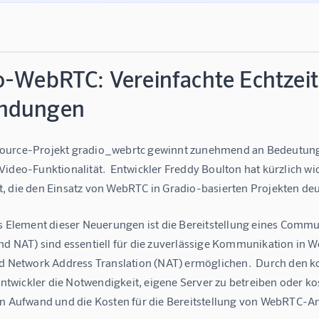
o-WebRTC: Vereinfachte Echtzei
ndungen
urce-Projekt gradio_webrtc gewinnt zunehmend an Bedeutung 
Video-Funktionalität.  Entwickler Freddy Boulton hat kürzlich 
, die den Einsatz von WebRTC in Gradio-basierten Projekten deu
es Element dieser Neuerungen ist die Bereitstellung eines Comm
nd NAT) sind essentiell für die zuverlässige Kommunikation i
nd Network Address Translation (NAT) ermöglichen.  Durch den 
 Entwickler die Notwendigkeit, eigene Server zu betreiben oder k
en Aufwand und die Kosten für die Bereitstellung von WebRTC-