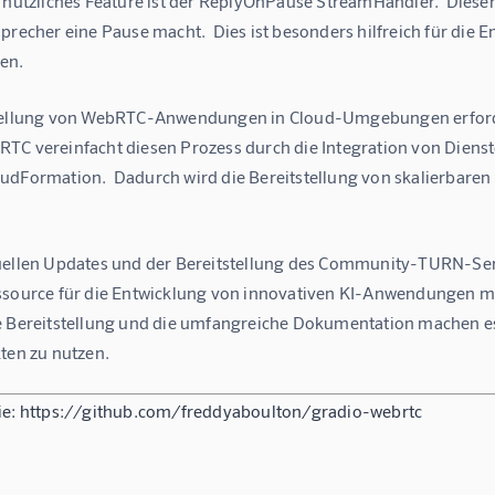
s nützliches Feature ist der ReplyOnPause StreamHandler.  Diese
precher eine Pause macht.  Dies ist besonders hilfreich für die 
en.
tellung von WebRTC-Anwendungen in Cloud-Umgebungen erfordert
C vereinfacht diesen Prozess durch die Integration von Diensten
udFormation.  Dadurch wird die Bereitstellung von skalierbar
uellen Updates und der Bereitstellung des Community-TURN-Serve
ssource für die Entwicklung von innovativen KI-Anwendungen mit
e Bereitstellung und die umfangreiche Dokumentation machen es 
ten zu nutzen.
ie: https://github.com/freddyaboulton/gradio-webrtc