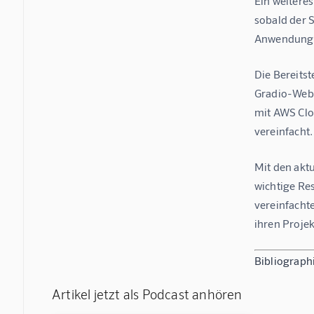
Ein weitere
sobald der S
Anwendung
Die Bereits
Gradio-WebRT
mit AWS Clo
vereinfacht.
Mit den akt
wichtige Re
vereinfacht
ihren Projek
Bibliograph
Artikel jetzt als Podcast anhören