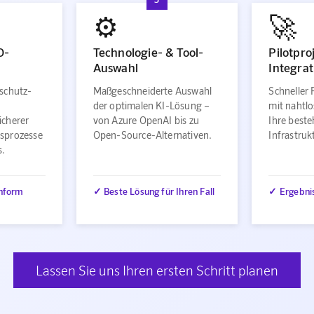
⚙️
🚀
O-
Technologie- & Tool-
Pilotpro
Auswahl
Integrat
schutz-
Maßgeschneiderte Auswahl
Schneller 
der optimalen KI-Lösung –
mit nahtlo
icherer
von Azure OpenAI bis zu
Ihre best
sprozesse
Open-Source-Alternativen.
Infrastru
s.
nform
✓ Beste Lösung für Ihren Fall
✓ Ergebni
Lassen Sie uns Ihren ersten Schritt planen