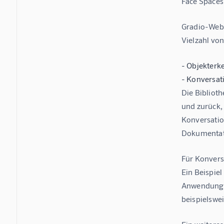
Face Spaces
Gradio-WebR
Vielzahl vo
- Objekterk
- Konversat
Die Bibliot
und zurück,
Konversatio
Dokumentati
Für Konvers
Ein Beispiel
Anwendungen
beispielswe