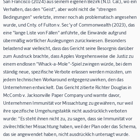
San Francisco (2024) aus seinem eigenen Bezirk (N.D. Cal.), wo ein
Verhalten, das den "Geist", aber wohl nicht die "strengen
Bedingungen" verletzte, immer noch als problematisch angesehen
wurde, und Cnty. of Fulton v. Sec’y of Commonwealth (2023), das
eine "lange Liste von Fällen" anführte, die Einwände aufgrund
übermäßig wörtlicher Auslegungen zurückwiesen. Besonders
belastend war vielleicht, dass das Gericht seine Besorgnis darüber
zum Ausdruck brachte, dass Apples Vorgehensweise die Justiz zu
einem endlosen "Whack-a-Mole"-Spiel zwingen würde, bei dem
ständig neue, spezifische Verbote erlassen werden müssten, um
jedem technischen Workaround entgegenzuwirken, den das
Unternehmen entwickelt. Das Gericht zitierte Richter Douglas in
McComb v. Jacksonville Paper Company und warnte davor,
Unternehmen Immunität vor Missachtung zu gewähren, nur weil
ihre spezifische Umgehungstaktik nicht ausdrücklich verboten
wurde: "Es steht ihnen nicht zu, zu sagen, dass sie Immunität vor
zivilrechtlicher Missachtung haben, weil der Plan oder das Schema,
das sie angewendet haben, nicht ausdrücklich untersagt wurde.