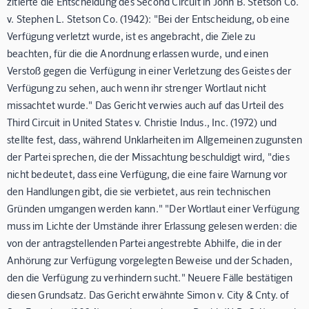
zitierte die Entscheidung des Second Circuit in John B. Stetson Co.
v. Stephen L. Stetson Co. (1942): "Bei der Entscheidung, ob eine
Verfügung verletzt wurde, ist es angebracht, die Ziele zu
beachten, für die die Anordnung erlassen wurde, und einen
Verstoß gegen die Verfügung in einer Verletzung des Geistes der
Verfügung zu sehen, auch wenn ihr strenger Wortlaut nicht
missachtet wurde." Das Gericht verwies auch auf das Urteil des
Third Circuit in United States v. Christie Indus., Inc. (1972) und
stellte fest, dass, während Unklarheiten im Allgemeinen zugunsten
der Partei sprechen, die der Missachtung beschuldigt wird, "dies
nicht bedeutet, dass eine Verfügung, die eine faire Warnung vor
den Handlungen gibt, die sie verbietet, aus rein technischen
Gründen umgangen werden kann." "Der Wortlaut einer Verfügung
muss im Lichte der Umstände ihrer Erlassung gelesen werden: die
von der antragstellenden Partei angestrebte Abhilfe, die in der
Anhörung zur Verfügung vorgelegten Beweise und der Schaden,
den die Verfügung zu verhindern sucht." Neuere Fälle bestätigen
diesen Grundsatz. Das Gericht erwähnte Simon v. City & Cnty. of