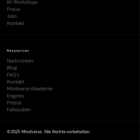
KI-Workshops
Preise
Jobs
Kontakt
Ressourcen
Nachrichten
Blog
FAQ's
Kontakt
Mindverse Support
Mindverse Akademie
Online · KI-Assistent
Engines
Presse
Fallstudien
©2025 Mindverse. Alle Rechte vorbehalten
Mindverse