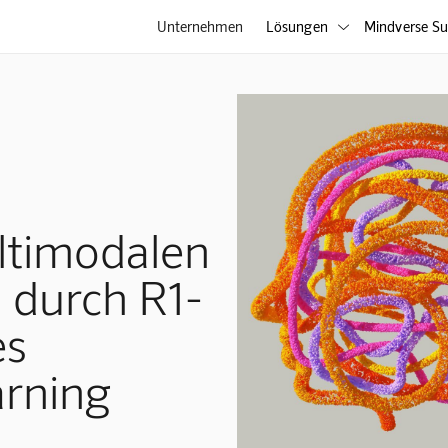
Unternehmen
Lösungen
Mindverse Su

ultimodalen
 durch R1-
es
arning