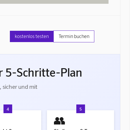
kostenlos testen
Termin buchen
 5-Schritte-Plan
, sicher und mit
4
5
👥