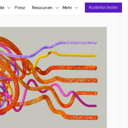
Kostenlos testen
ite
Preise
Ressourcen
Mehr


