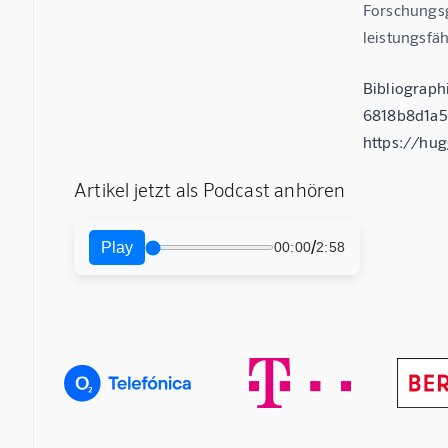
Forschungsg
leistungsfä
Bibliograph
6818b8d1a50
https://hu
Artikel jetzt als Podcast anhören
/
Play
00:00
2:58