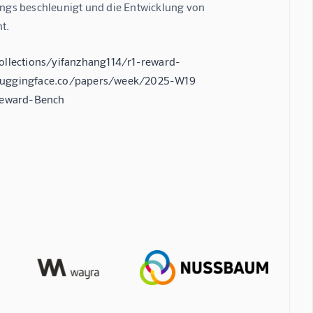
ngs beschleunigt und die Entwicklung von 
t.
ollections/yifanzhang114/r1-reward-
//huggingface.co/papers/week/2025-W19
Reward-Bench