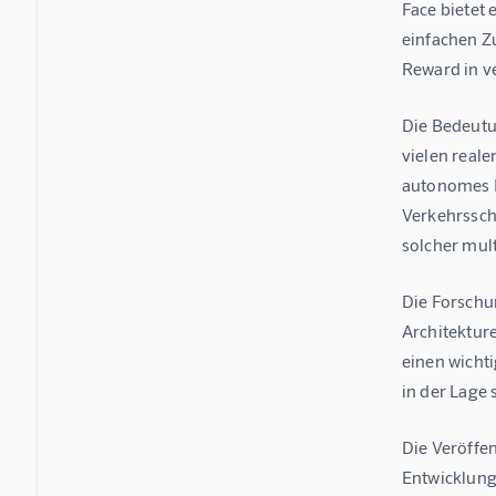
Face bietet
einfachen Z
Reward in v
Die Bedeutu
vielen real
autonomes F
Verkehrssch
solcher mul
Die Forschu
Architekture
einen wichti
in der Lage
Die Veröffe
Entwicklung