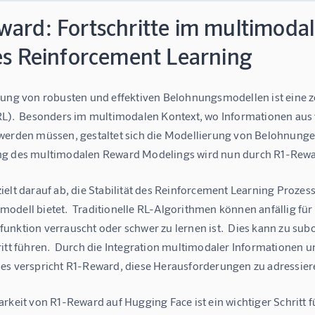
ward: Fortschritte im multimod
les Reinforcement Learning
lung von robusten und effektiven Belohnungsmodellen ist eine 
RL).  Besonders im multimodalen Kontext, wo Informationen aus 
werden müssen, gestaltet sich die Modellierung von Belohnungen
g des multimodalen Reward Modelings wird nun durch R1-Reward 
elt darauf ab, die Stabilität des Reinforcement Learning Prozes
dell bietet.  Traditionelle RL-Algorithmen können anfällig für I
unktion verrauscht oder schwer zu lernen ist.  Dies kann zu s
ritt führen.  Durch die Integration multimodaler Informationen 
es verspricht R1-Reward, diese Herausforderungen zu adressier
arkeit von R1-Reward auf Hugging Face ist ein wichtiger Schritt 