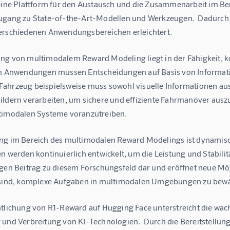
 eine Plattform für den Austausch und die Zusammenarbeit im Be
ugang zu State-of-the-Art-Modellen und Werkzeugen.  Dadurch
erschiedenen Anwendungsbereichen erleichtert.
ng von multimodalem Reward Modeling liegt in der Fähigkeit, kom
en Anwendungen müssen Entscheidungen auf Basis von Informatio
ahrzeug beispielsweise muss sowohl visuelle Informationen aus
ildern verarbeiten, um sichere und effiziente Fahrmanöver auszu
timodalen Systeme voranzutreiben.
ng im Bereich des multimodalen Reward Modelings ist dynamisc
n werden kontinuierlich entwickelt, um die Leistung und Stabili
gen Beitrag zu diesem Forschungsfeld dar und eröffnet neue Mögl
 sind, komplexe Aufgaben in multimodalen Umgebungen zu bewä
ntlichung von R1-Reward auf Hugging Face unterstreicht die wa
 und Verbreitung von KI-Technologien.  Durch die Bereitstellun