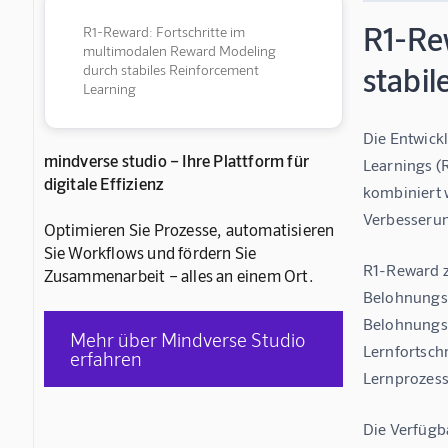
R1-Re
R1-Reward: Fortschritte im
multimodalen Reward Modeling
stabi
durch stabiles Reinforcement
Learning
Die Entwick
mindverse studio – Ihre Plattform für
Learnings (
digitale Effizienz
kombiniert 
Verbesserun
Optimieren Sie Prozesse, automatisieren
Sie Workflows und fördern Sie
R1-Reward zi
Zusammenarbeit – alles an einem Ort.
Belohnungsmo
Belohnungsf
Mehr über Mindverse Studio
Lernfortsch
erfahren
Lernprozess
Die Verfügb