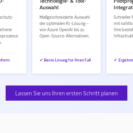
O-
Technologie- & Tool-
Pilotpro
Auswahl
Integrat
schutz-
Maßgeschneiderte Auswahl
Schneller 
der optimalen KI-Lösung –
mit nahtlo
icherer
von Azure OpenAI bis zu
Ihre best
sprozesse
Open-Source-Alternativen.
Infrastru
s.
nform
✓ Beste Lösung für Ihren Fall
✓ Ergebni
Lassen Sie uns Ihren ersten Schritt planen