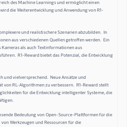
reich des Machine Learnings und ermöglicht einen 
 wird die Weiterentwicklung und Anwendung von R1-
plexere und realistischere Szenarien abzubilden.  In 
nen aus verschiedenen Quellen getroffen werden.  Ein 
 Kameras als auch Textinformationen aus 
führen.  R1-Reward bietet das Potenzial, die Entwicklung 
h und vielversprechend.  Neue Ansätze und 
tät von RL-Algorithmen zu verbessern.  R1-Reward stellt 
ichkeiten für die Entwicklung intelligenter Systeme, die 
ltigen.
chsende Bedeutung von Open-Source-Plattformen für die 
g von Werkzeugen und Ressourcen für die 