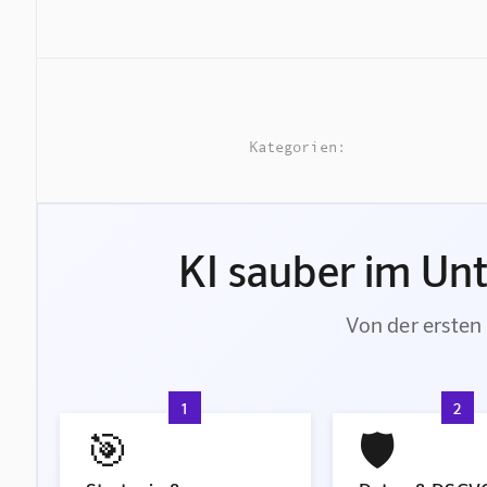
Kategorien:
KI sauber im Un
Von der ersten 
1
2
🎯
🛡️