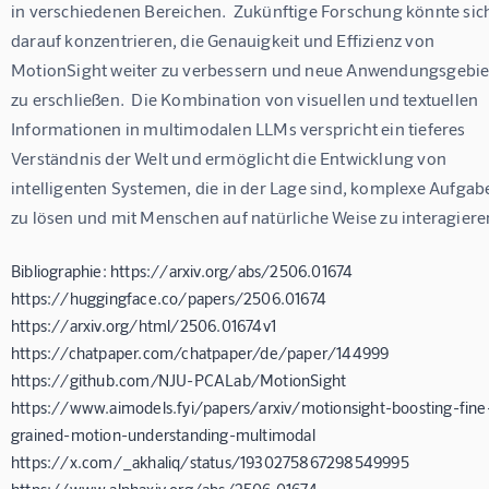
in verschiedenen Bereichen.  Zukünftige Forschung könnte sic
darauf konzentrieren, die Genauigkeit und Effizienz von 
MotionSight weiter zu verbessern und neue Anwendungsgebie
zu erschließen.  Die Kombination von visuellen und textuellen 
Informationen in multimodalen LLMs verspricht ein tieferes 
Verständnis der Welt und ermöglicht die Entwicklung von 
intelligenten Systemen, die in der Lage sind, komplexe Aufgab
zu lösen und mit Menschen auf natürliche Weise zu interagiere
Bibliographie: https://arxiv.org/abs/2506.01674
https://huggingface.co/papers/2506.01674
https://arxiv.org/html/2506.01674v1
https://chatpaper.com/chatpaper/de/paper/144999
https://github.com/NJU-PCALab/MotionSight
https://www.aimodels.fyi/papers/arxiv/motionsight-boosting-fine
grained-motion-understanding-multimodal
https://x.com/_akhaliq/status/1930275867298549995
https://www.alphaxiv.org/abs/2506.01674