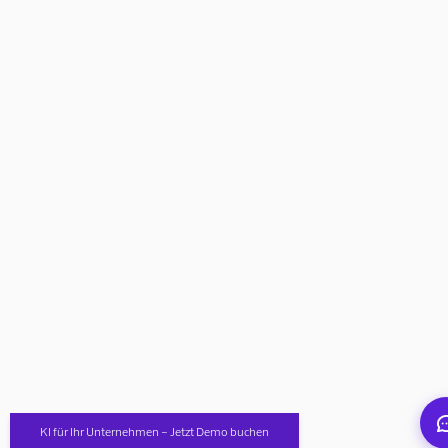
Mindverse Support
Online · KI-Assistent
Mindverse
KI für Ihr Unternehmen – Jetzt Demo buchen