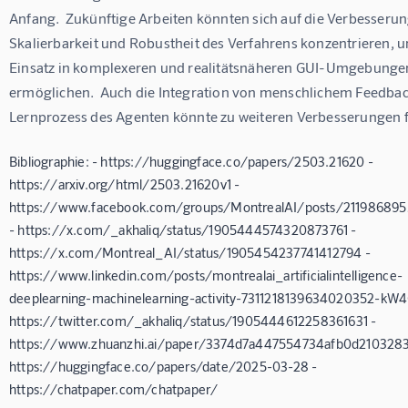
Anfang.  Zukünftige Arbeiten könnten sich auf die Verbesserun
Skalierbarkeit und Robustheit des Verfahrens konzentrieren, 
Einsatz in komplexeren und realitätsnäheren GUI-Umgebungen
ermöglichen.  Auch die Integration von menschlichem Feedbac
Lernprozess des Agenten könnte zu weiteren Verbesserungen 
Bibliographie: - https://huggingface.co/papers/2503.21620 -
https://arxiv.org/html/2503.21620v1 -
https://www.facebook.com/groups/MontrealAI/posts/211986895
- https://x.com/_akhaliq/status/1905444574320873761 -
https://x.com/Montreal_AI/status/1905454237741412794 -
https://www.linkedin.com/posts/montrealai_artificialintelligence-
deeplearning-machinelearning-activity-7311218139634020352-kW4
https://twitter.com/_akhaliq/status/1905444612258361631 -
https://www.zhuanzhi.ai/paper/3374d7a447554734afb0d210328
https://huggingface.co/papers/date/2025-03-28 -
https://chatpaper.com/chatpaper/