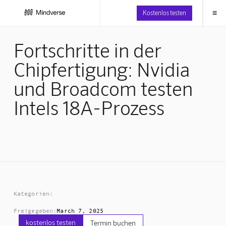
≡
Kostenlos testen
Fortschritte in der
Chipfertigung: Nvidia
und Broadcom testen
Intels 18A-Prozess
Kategorien:
Freigegeben:
March 7, 2025
kostenlos testen
Termin buchen