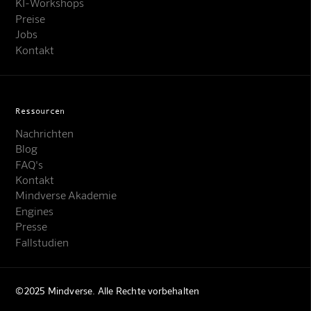
KI-Workshops
Preise
Jobs
Kontakt
Ressourcen
Nachrichten
Blog
FAQ's
Kontakt
Mindverse Support
Mindverse Akademie
Online · KI-Assistent
Engines
Presse
Fallstudien
©2025 Mindverse. Alle Rechte vorbehalten
Mindverse