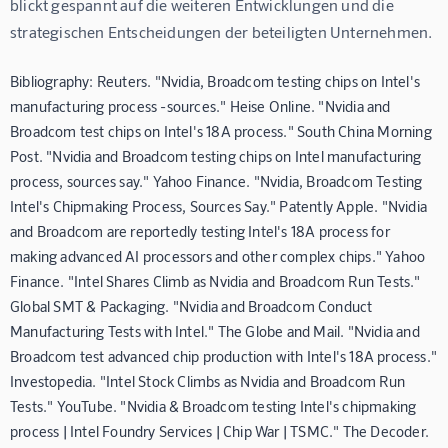
blickt gespannt auf die weiteren Entwicklungen und die 
strategischen Entscheidungen der beteiligten Unternehmen.
Bibliography: Reuters. "Nvidia, Broadcom testing chips on Intel's
manufacturing process -sources." Heise Online. "Nvidia and
Broadcom test chips on Intel's 18A process." South China Morning
Post. "Nvidia and Broadcom testing chips on Intel manufacturing
process, sources say." Yahoo Finance. "Nvidia, Broadcom Testing
Intel's Chipmaking Process, Sources Say." Patently Apple. "Nvidia
and Broadcom are reportedly testing Intel's 18A process for
making advanced AI processors and other complex chips." Yahoo
Finance. "Intel Shares Climb as Nvidia and Broadcom Run Tests."
Global SMT & Packaging. "Nvidia and Broadcom Conduct
Manufacturing Tests with Intel." The Globe and Mail. "Nvidia and
Broadcom test advanced chip production with Intel's 18A process."
Investopedia. "Intel Stock Climbs as Nvidia and Broadcom Run
Tests." YouTube. "Nvidia & Broadcom testing Intel's chipmaking
process | Intel Foundry Services | Chip War | TSMC." The Decoder.