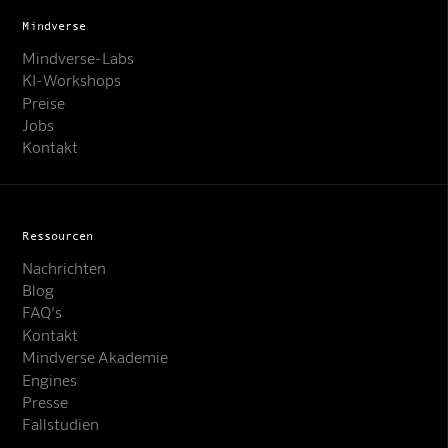
Mindverse
Mindverse-Labs
KI-Workshops
Preise
Jobs
Kontakt
Ressourcen
Nachrichten
Blog
FAQ's
Kontakt
Mindverse Support
Mindverse Akademie
Online · KI-Assistent
Engines
Presse
Fallstudien