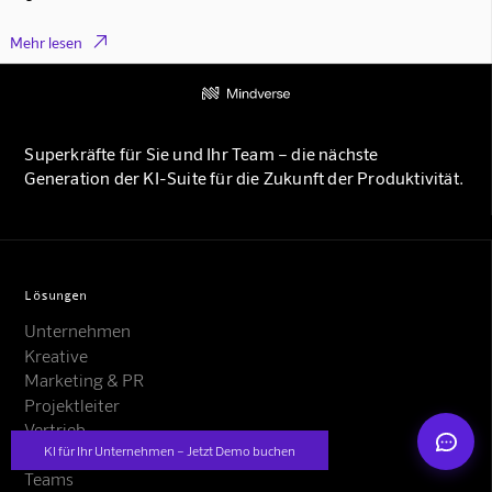

Mehr lesen
Superkräfte für Sie und Ihr Team – die nächste
Generation der KI-Suite für die Zukunft der Produktivität.
Mindverse Support
Online · KI-Assistent
Lösungen
Unternehmen
Kreative
Mindverse
Marketing & PR
Projektleiter
Vertrieb
KI für Ihr Unternehmen – Jetzt Demo buchen
Rechtswesen
Teams