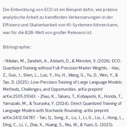
Die Entwicklung von ECO ist ein Beispiel dafür, wie präzise 
analytische Arbeit zu handfesten Verbesserungen in der 
Effizienz und Skalierbarkeit von KI-Systemen führen kann, 
was für die B2B-Welt von großer Relevanz ist.
Bibliographie:
- Nikdan, M., Zandieh, A., Alistarh, D., & Mirrokni, V. (2026). ECO:
Quantized Training without Full-Precision Master Weights. - Hao,
Z., Guo, J., Shen, L., Luo, Y., Hu, H., Wang, G., Yu, D., Wen, Y., &
Tao, D. (2025). Low-Precision Training of Large Language Models:
Methods, Challenges, and Opportunities. arXiv preprint
arXiv:2505.01043. - Zhao, K., Tabaru, T., Kobayashi, K., Honda, T.,
Yamazaki, M., & Tsuruoka, Y. (2024). Direct Quantized Training of
Language Models with Stochastic Rounding. arXiv preprint
arXiv:2412.04787. - Tan, Q., Song, X., Lu, J., Li, G., Liu, J., Hong, L.,
Ding, C., Li, J., Zhai, X., Huang, S., Niu, W., & Yuan, G. (2025).