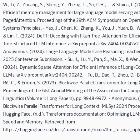
W., Li, Z., Zhuang, S., Sheng, Y., Zheng, L., Yu, C.H., ... & Stoica, I. (
Efficient memory management for large language model serving wi
PagedAttention. Proceedings of the 29th ACM Symposium on Opera
Systems Principles. - Yao, J., Chen, K., Zhang, K., You, J., Yuan, B., 
& Lin, T. (2024). DeFT: Decoding with Flash Tree-Attention for Effici
Tree-structured LLM Inference. arXiv preprint arXiv:2404.00242v2.
Anonymous. (2024). Large Language Models are Reasoning Teacher
2025 Conference Submission. - Su, J., Lu, Y., Pan, S., Ma, X., & Wen,
(2024). Dynamic Sparse Attention for Efficient Inference of Long-C
LLMs. arXiv preprint arXiv:2404.00242. - Fu, D., Dao, T., Zhou, D., B
Ré, C., & Ermon, S. (2023). Blockwise Parallel Transformer for Long 
Proceedings of the 61st Annual Meeting of the Association for Comp
Linguistics (Volume 1: Long Papers), pp. 9948-9972. - Anonymous. 
Blockwise Parallel Transformer for Long Context. MLSys 2024 Proce
Hugging Face. (n.d.). Transformers documentation: Optimizing LLMs
Speed and Memory. Retrieved from
https://huggingface.co/docs/transformers/main/llm_tutorial_opt