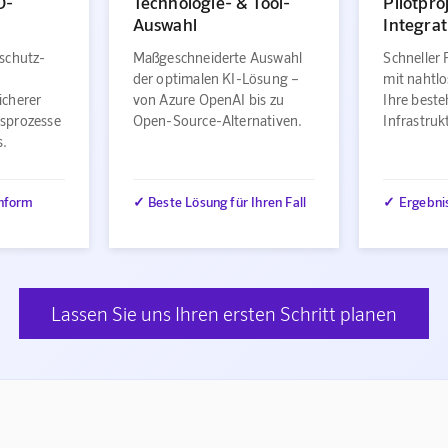
O-
Technologie- & Tool-
Pilotpro
Auswahl
Integrat
schutz-
Maßgeschneiderte Auswahl
Schneller 
der optimalen KI-Lösung –
mit nahtlo
icherer
von Azure OpenAI bis zu
Ihre best
sprozesse
Open-Source-Alternativen.
Infrastru
s.
nform
✓ Beste Lösung für Ihren Fall
✓ Ergebni
Lassen Sie uns Ihren ersten Schritt planen