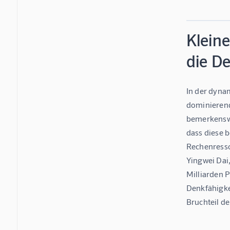
Kleine
die D
In der dynam
dominierend
bemerkenswe
dass diese 
Rechenresso
Yingwei Dai,
Milliarden 
Denkfähigke
Bruchteil de