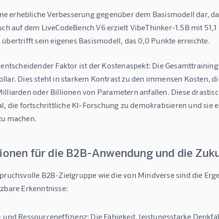
eine erhebliche Verbesserung gegenüber dem Basismodell dar, das
Auch auf dem LiveCodeBench V6 erzielt VibeThinker-1.5B mit 51,1
übertrifft sein eigenes Basismodell, das 0,0 Punkte erreichte.
 entscheidender Faktor ist der Kostenaspekt: Die Gesamttrainings
llar. Dies steht in starkem Kontrast zu den immensen Kosten, di
lliarden oder Billionen von Parametern anfallen. Diese drastisc
al, die fortschrittliche KI-Forschung zu demokratisieren und si
zu machen.
tionen für die B2B-Anwendung und die Zuku
spruchsvolle B2B-Zielgruppe wie die von Mindverse sind die Ergeb
tzbare Erkenntnisse:
 und Ressourceneffizienz:
Die Fähigkeit, leistungsstarke Denkfä