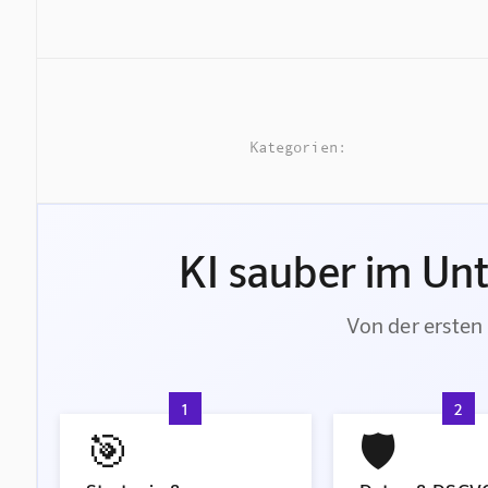
Kategorien:
KI sauber im Un
Von der ersten 
1
2
🎯
🛡️