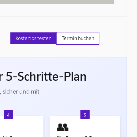
kostenlos testen
Termin buchen
 5-Schritte-Plan
, sicher und mit
4
5
👥