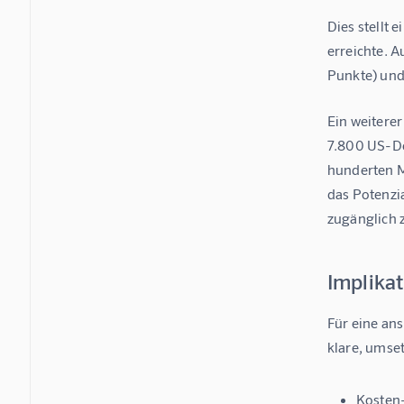
Dies stellt 
erreichte. 
Punkte) und 
Ein weiterer
7.800 US-Do
hunderten Mi
das Potenzi
zugänglich 
Implika
Für eine an
klare, umse
Kosten-