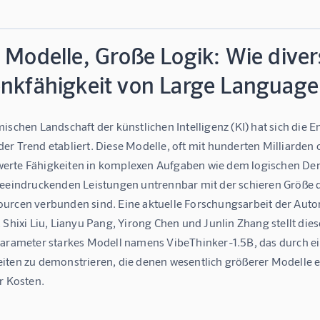
 Modelle, Große Logik: Wie dive
enkfähigkeit von Large Language 
ischen Landschaft der künstlichen Intelligenz (KI) hat sich die
er Trend etabliert. Diese Modelle, oft mit hunderten Milliarden 
rte Fähigkeiten in komplexen Aufgaben wie dem logischen Den
beeindruckenden Leistungen untrennbar mit der schieren Größe
urcen verbunden sind. Eine aktuelle Forschungsarbeit der Autore
 Shixi Liu, Lianyu Pang, Yirong Chen und Junlin Zhang stellt die
Parameter starkes Modell namens VibeThinker-1.5B, das durch ein
iten zu demonstrieren, die denen wesentlich größerer Modelle e
r Kosten.