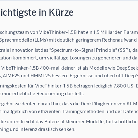
chtigste in Kürze
schungsteam von VibeThinker-1.5B hat ein 1,5 Milliarden Parame
Sprachmodelle (LLMs) mit deutlich geringerem Rechenaufwand er
trale Innovation ist das "Spectrum-to-Signal Principle" (SSP), d
ation kombiniert, um vielfältige Lösungen zu generieren und das
VibeThinker-1.5B 400-mal kleiner ist als Modelle wie DeepSeek
, AIME25 und HMMT25 bessere Ergebnisse und übertrifft DeepS
iningskosten für VibeThinker-1.5B betragen lediglich 7.800 US-D
 eine erhebliche Reduzierung darstellt.
rgebnisse deuten darauf hin, dass die Denkfähigkeiten von KI-M
 maßgeblich von effizienten Trainingsmethoden und der Datenqu
die unterstreicht das Potenzial kleinerer Modelle, fortschrittlic
ining und Inferenz drastisch senken.