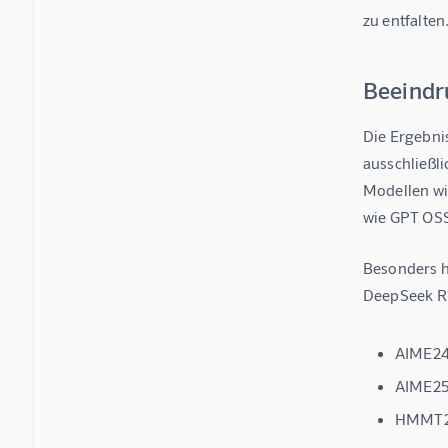
zu entfalten
Beeindr
Die Ergebni
ausschließl
Modellen wi
wie GPT OS
Besonders h
DeepSeek R1
AIME24
AIME25
HMMT2