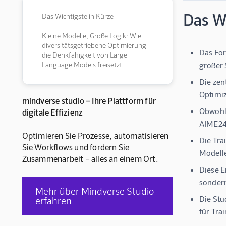
Das Wi
Das Wichtigste in Kürze
Kleine Modelle, Große Logik: Wie
diversitätsgetriebene Optimierung
Das For
die Denkfähigkeit von Large
Language Models freisetzt
großer 
Die zen
Optimiz
mindverse studio – Ihre Plattform für
Obwohl 
digitale Effizienz
AIME24
Optimieren Sie Prozesse, automatisieren
Die Tra
Sie Workflows und fördern Sie
Modelle
Zusammenarbeit – alles an einem Ort.
Diese E
sondern
Mehr über Mindverse Studio
Die Stu
erfahren
für Tra