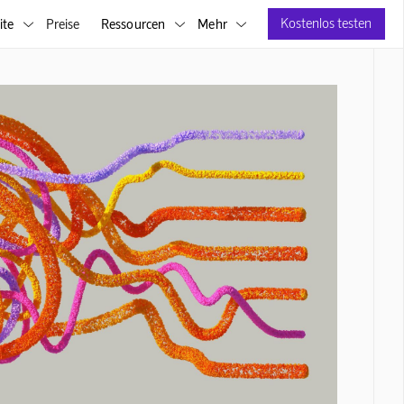
Kostenlos testen
ite
Preise
Ressourcen
Mehr


