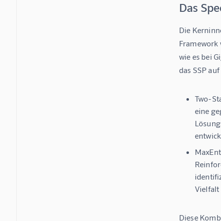
Das Spe
Die Kerninn
Framework w
wie es bei G
das SSP auf
Two-Sta
eine ge
Lösungs
entwick
MaxEnt-
Reinfor
identif
Vielfal
Diese Kombi