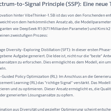
ctrum-to-Signal Principle (SSP): Eine neue
ovation hinter VibeThinker-1.5B ist das von den Forschenden ent
eicht von dem herkömmlichen Ansatz ab, die Modellparameter ei
iganten wie DeepSeek R1 (671 Milliarden Parameter) und Kimi k2 (ü
 einen zweistufigen Prozess:
ge Diversity-Exploring Distillation (SFT):
In dieser ersten Phase
gebene Aufgabe generiert. Die Idee ist, nicht nur die "beste" An
ansätzen zu erforschen. Dies ermöglicht es dem Modell, ein u
eln.
Guided Policy Optimization (RL):
Im Anschluss an die Generierun
cement Learning (RL) das "richtige Signal" verstärkt. Das Modell
izieren und zu optimieren. Dieser Ansatz ermöglicht es, die Quali
t der generierten Lösungsansätze zu opfern.
nation aus Diversität und gezielter Optimierung scheint entsche