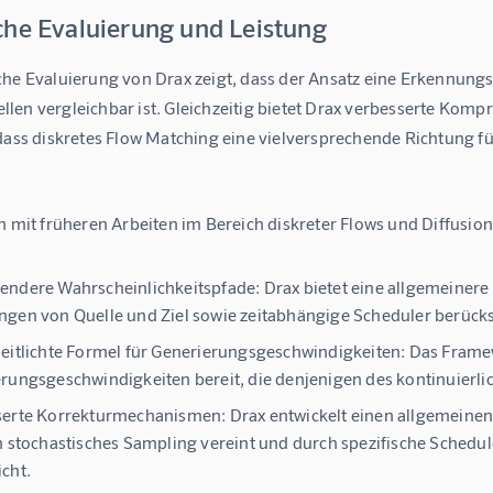
che Evaluierung und Leistung
che Evaluierung von Drax zeigt, dass der Ansatz eine Erkennung
en vergleichbar ist. Gleichzeitig bietet Drax verbesserte Kompr
 dass diskretes Flow Matching eine vielversprechende Richtung f
h mit früheren Arbeiten im Bereich diskreter Flows und Diffusion z
endere Wahrscheinlichkeitspfade:
Drax bietet eine allgemeinere
gen von Quelle und Ziel sowie zeitabhängige Scheduler berücks
eitlichte Formel für Generierungsgeschwindigkeiten:
Das Framewo
rungsgeschwindigkeiten bereit, die denjenigen des kontinuierl
serte Korrekturmechanismen:
Drax entwickelt einen allgemeine
h stochastisches Sampling vereint und durch spezifische Sched
cht.