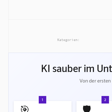
Kategorien:
KI sauber im Un
Von der ersten 
1
2
🎯
🛡️