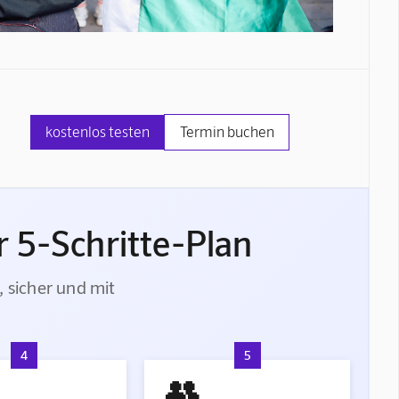
kostenlos testen
Termin buchen
 5-Schritte-Plan
, sicher und mit
4
5
👥