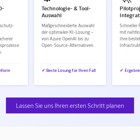
O-
Technologie- & Tool-
Pilotpro
Auswahl
Integrat
schutz-
Maßgeschneiderte Auswahl
Schneller 
der optimalen KI-Lösung –
mit nahtlo
icherer
von Azure OpenAI bis zu
Ihre best
sprozesse
Open-Source-Alternativen.
Infrastru
s.
nform
✓ Beste Lösung für Ihren Fall
✓ Ergebni
Lassen Sie uns Ihren ersten Schritt planen