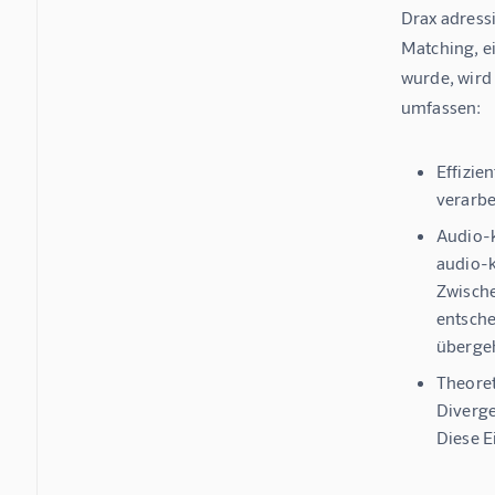
Drax adress
Matching, ei
wurde, wird 
umfassen:
Effizie
verarbe
Audio-k
audio-k
Zwische
entsche
überge
Theoret
Diverge
Diese E