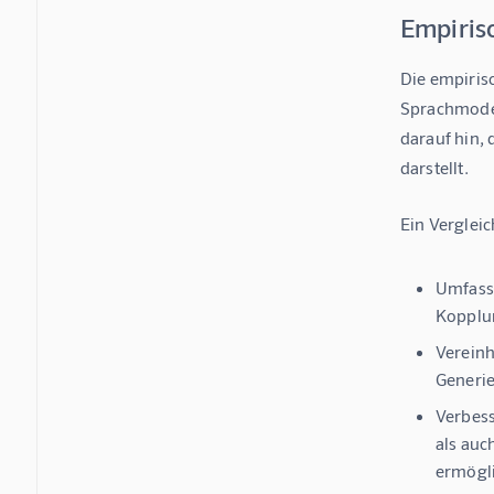
Empiris
Die empiris
Sprachmodell
darauf hin,
darstellt.
Ein Vergleic
Umfass
Kopplun
Vereinh
Generie
Verbes
als auc
ermögli