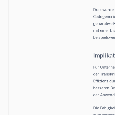
Drax wurde 
Codegenerie
generative 
mit einer bi
beispielswe
Implika
Für Unterne
der Transkr
Effizienz du
besseren Be
der Anwend
Die Fähigkei
autoregress