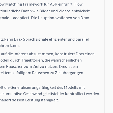
low Matching Framework für ASR einführt. Flow 
inuierliche Daten wie Bilder und Videos entwickelt 
signale – adaptiert. Die Hauptinnovationen von Drax 
z kann Drax Sprachsignale effizienter und parallel
ühren kann.
auf die Inferenz abzustimmen, konstruiert Drax einen
odell durch Trajektorien, die wahrscheinlichen
em Rauschen zum Ziel zu nutzen. Dies ist ein
irektem zufälligem Rauschen zu Zielübergängen
pft die Generalisierungsfähigkeit des Modells mit
 kumulative Geschwindigkeitsfehler kontrolliert werden.
mauert dessen Leistungsfähigkeit.