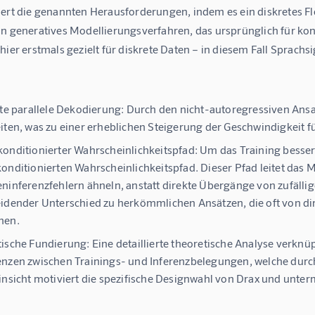
iert die genannten Herausforderungen, indem es ein diskretes F
n generatives Modellierungsverfahren, das ursprünglich für kont
hier erstmals gezielt für diskrete Daten – in diesem Fall Sprach
nte parallele Dekodierung:
Durch den nicht-autoregressiven Ansat
iten, was zu einer erheblichen Steigerung der Geschwindigkeit f
onditionierter Wahrscheinlichkeitspfad:
Um das Training besser 
onditionierten Wahrscheinlichkeitspfad. Dieser Pfad leitet das M
ninferenzfehlern ähneln, anstatt direkte Übergänge von zufällig
idender Unterschied zu herkömmlichen Ansätzen, die oft von d
hen.
ische Fundierung:
Eine detaillierte theoretische Analyse verknü
nzen zwischen Trainings- und Inferenzbelegungen, welche durch
insicht motiviert die spezifische Designwahl von Drax und unter