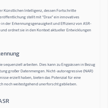
 Künstlichen Intelligenz, dessen Fortschritte 
öffentlichung stellt mit "Drax" ein innovatives 
 in der Erkennungsgenauigkeit und Effizienz von ASR-
und ordnet sie in den Kontext aktueller Entwicklungen 
rkennung
ie sequenziell arbeiten. Dies kann zu Engpässen in Bezug 
itung großer Datenmengen. Nicht-autoregressive (NAR) 
sse erzielt haben, bieten das Potenzial für eine 
edoch noch weitestgehend unerforscht geblieben.
 ASR