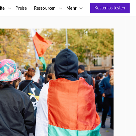
Kostenlos testen
ite
Preise
Ressourcen
Mehr


