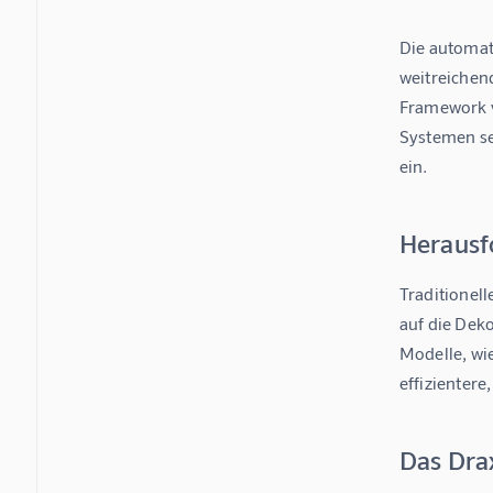
Die automati
weitreichend
Framework v
Systemen set
ein.
Herausf
Traditionell
auf die Dek
Modelle, wie
effizientere
Das Dra