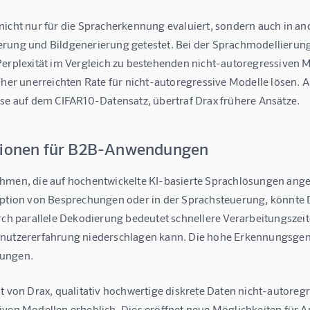
nicht nur für die Spracherkennung evaluiert, sondern auch in a
rung und Bildgenerierung getestet. Bei der Sprachmodellierung 
Perplexität im Vergleich zu bestehenden nicht-autoregressive
sher unerreichten Rate für nicht-autoregressive Modelle lösen. A
ise auf dem CIFAR10-Datensatz, übertraf Drax frühere Ansätze.
tionen für B2B-Anwendungen
hmen, die auf hochentwickelte KI-basierte Sprachlösungen angew
iption von Besprechungen oder in der Sprachsteuerung, könnte D
rch parallele Dekodierung bedeutet schnellere Verarbeitungszeite
nutzererfahrung niederschlagen kann. Die hohe Erkennungsgenaui
ungen.
t von Drax, qualitativ hochwertige diskrete Daten nicht-autoregre
iven Modellen erheblich. Dies eröffnet neue Möglichkeiten für A