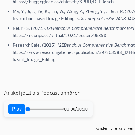
https://huggingface.co/datasets/SPUH/DLEBench
Ma, Y., Ji, J., Ye, K., Lin, W., Wang, Z., Zheng, Y., ... & Ji, R
Instruction-based Image Editing.
arXiv preprint arXiv:2408.141
NeurIPS. (2024).
I2EBench: A Comprehensive Benchmark for In
https://neurips.cc/virtual/2024/poster/96858
ResearchGate. (2025).
I2EBench: A Comprehensive Benchmark 
https://www.researchgate.net/publication/397203588_I2E
based_Image_Editing
Artikel jetzt als Podcast anhören
Play
/
00:00
00:00
Kunden die uns ver