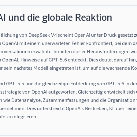
I und die globale Reaktion
ntlichung von DeepSeek V4 scheint OpenAI unter Druck gesetzt 
 OpenAI mit einem unerwarteten Fehler konfrontiert, bei dem das
 Konversationen erwähnte. Inmitten dieser Herausforderungen w
 OpenAI, Hinweise auf GPT-5.6 entdeckt. Dies deutet darauf hin,
ür sein nächstes Modell eingetreten ist, um auf die wachsende K
mit GPT-5.5 und die gleichzeitige Entdeckung von GPT-5.6 in den
strategie von OpenAI aufgeworfen. Gleichzeitig entwickelt sich 
en wie Datenanalyse, Zusammenfassungen und die Organisation v
bernehmen. Dies unterstreicht OpenAIs Bestreben, KI über reine
fe zu integrieren.