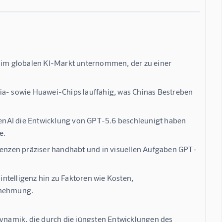
t im globalen KI-Markt unternommen, der zu einer
ia- sowie Huawei-Chips lauffähig, was Chinas Bestreben
enAI die Entwicklung von GPT-5.6 beschleunigt haben
e.
erenzen präziser handhabt und in visuellen Aufgaben GPT-
ntelligenz hin zu Faktoren wie Kosten,
rnehmung.
Dynamik, die durch die jüngsten Entwicklungen des 