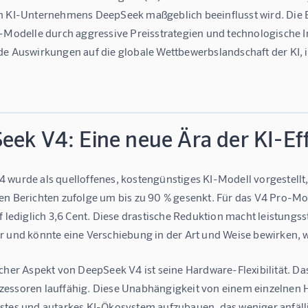
n KI-Unternehmens DeepSeek maßgeblich beeinflusst wird. Die E
I-Modelle durch aggressive Preisstrategien und technologische 
de Auswirkungen auf die globale Wettbewerbslandschaft der KI, i
eek V4: Eine neue Ära der KI-Eff
wurde als quelloffenes, kostengünstiges KI-Modell vorgestellt, 
en Berichten zufolge um bis zu 90 % gesenkt. Für das V4 Pro-Mod
uf lediglich 3,6 Cent. Diese drastische Reduktion macht leistu
r und könnte eine Verschiebung in der Art und Weise bewirken,
cher Aspekt von DeepSeek V4 ist seine Hardware-Flexibilität. Das
essoren lauffähig. Diese Unabhängigkeit von einem einzelnen Ha
stes und autarkes KI-Ökosystem aufzubauen, das weniger anfälli