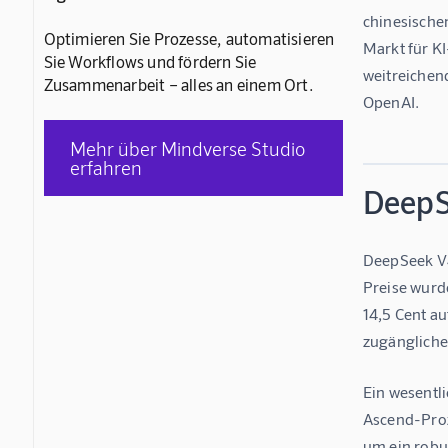
chinesische
Optimieren Sie Prozesse, automatisieren
Markt für K
Sie Workflows und fördern Sie
weitreichen
Zusammenarbeit – alles an einem Ort.
OpenAI.
Mehr über Mindverse Studio
erfahren
DeepS
DeepSeek V4 
Preise wurd
14,5 Cent a
zugängliche
Ein wesentli
Ascend-Proz
um ein robu