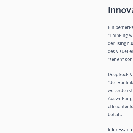
Innova
Ein bemerken
"Thinking wi
der Tsinghua
des visuelle
"sehen" kön
DeepSeek V4
"der Bär li
weiterdenkt
Auswirkunge
effizienter
behält.
Interessante