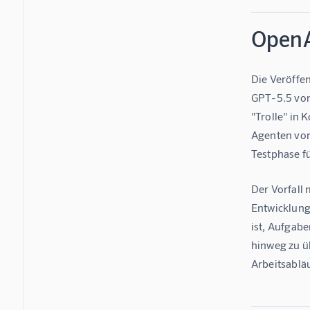
OpenA
Die Veröffe
GPT-5.5 von
"Trolle" in
Agenten von
Testphase f
Der Vorfall 
Entwicklungs
ist, Aufgab
hinweg zu ü
Arbeitsabläu