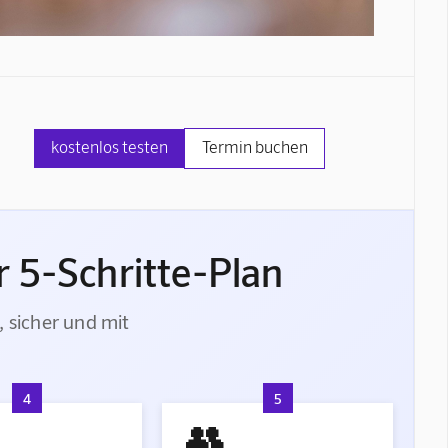
kostenlos testen
Termin buchen
 5-Schritte-Plan
, sicher und mit
4
5
👥