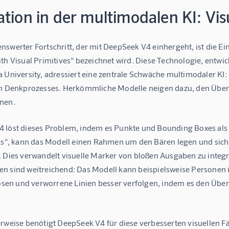
tion in der multimodalen KI: Vis
swerter Fortschritt, der mit DeepSeek V4 einhergeht, ist die Ei
th Visual Primitives" bezeichnet wird. Diese Technologie, entwi
 University, adressiert eine zentrale Schwäche multimodaler KI:
n Denkprozesses. Herkömmliche Modelle neigen dazu, den Überblic
nen.
 löst dieses Problem, indem es Punkte und Bounding Boxes als 
nks", kann das Modell einen Rahmen um den Bären legen und sich 
. Dies verwandelt visuelle Marker von bloßen Ausgaben zu integr
n sind weitreichend: Das Modell kann beispielsweise Personen
 lösen und verworrene Linien besser verfolgen, indem es den Übe
rweise benötigt DeepSeek V4 für diese verbesserten visuellen Fäh