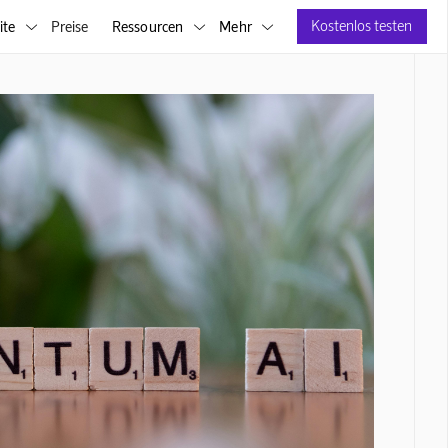
Kostenlos testen
ite
Preise
Ressourcen
Mehr


