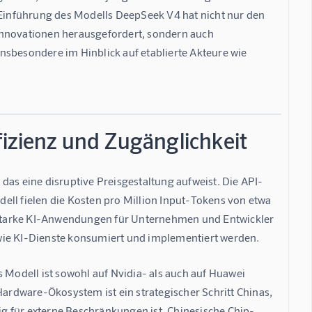
inführung des Modells DeepSeek V4 hat nicht nur den 
Innovationen herausgefordert, sondern auch 
nsbesondere im Hinblick auf etablierte Akteure wie 
izienz und Zugänglichkeit
das eine disruptive Preisgestaltung aufweist. Die API-
ell fielen die Kosten pro Million Input-Tokens von etwa 
ngsstarke KI-Anwendungen für Unternehmen und Entwickler 
 wie KI-Dienste konsumiert und implementiert werden.
 Modell ist sowohl auf Nvidia- als auch auf Huawei 
rdware-Ökosystem ist ein strategischer Schritt Chinas, 
g für externe Beschränkungen ist. Chinesische Chip-