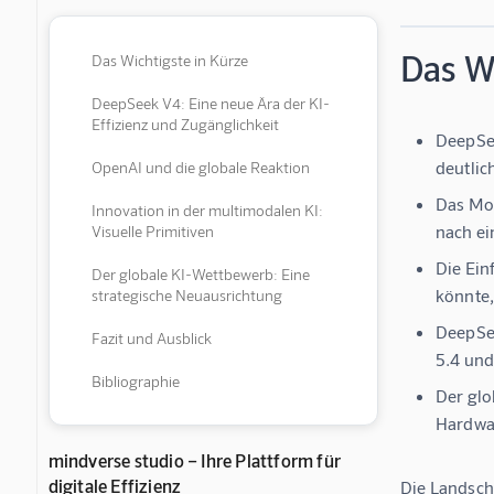
Das Wi
Das Wichtigste in Kürze
DeepSeek V4: Eine neue Ära der KI-
Effizienz und Zugänglichkeit
DeepSee
deutlic
OpenAI und die globale Reaktion
Das Mod
Innovation in der multimodalen KI:
nach e
Visuelle Primitiven
Die Ein
Der globale KI-Wettbewerb: Eine
könnte,
strategische Neuausrichtung
DeepSee
Fazit und Ausblick
5.4 und
Bibliographie
Der glo
Hardwa
mindverse studio – Ihre Plattform für
digitale Effizienz
Die Landscha