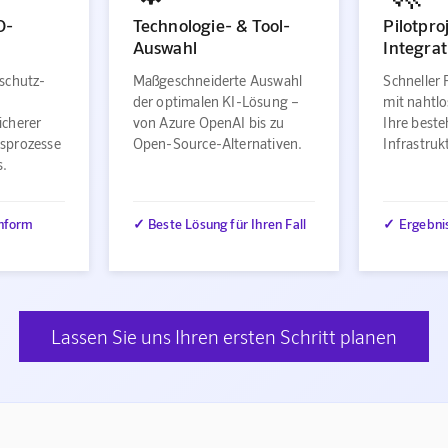
O-
Technologie- & Tool-
Pilotpro
Auswahl
Integrat
schutz-
Maßgeschneiderte Auswahl
Schneller 
der optimalen KI-Lösung –
mit nahtlo
icherer
von Azure OpenAI bis zu
Ihre best
sprozesse
Open-Source-Alternativen.
Infrastru
s.
nform
✓ Beste Lösung für Ihren Fall
✓ Ergebni
Lassen Sie uns Ihren ersten Schritt planen