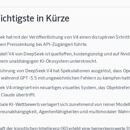
chtigste in Kürze
k hat mit der Veröffentlichung von V4 einen disruptiven Schrit
hen Preissenkung bei API-Zugängen führte.
ell V4 von DeepSeek ist quelloffen, kostengünstig und auf Nvid
inem unabhängigen KI-Ökosystem unterstreicht.
führung von DeepSeek V4 hat Spekulationen ausgelöst, dass Op
 während GPT-5.5 mit ungewöhnlichen Fehlern zu kämpfen hatt
k V4 integriert ein neuartiges visuelles System, das Objektref
 Claude übertrifft.
bale KI-Wettbewerb verlagert sich zunehmend von reiner Modelli
reunabhängigkeit, Agentenfähigkeiten und multimodaler Wah
ft der künstlichen Intelligenz (KI) erlebt eine bemerkenswerte 