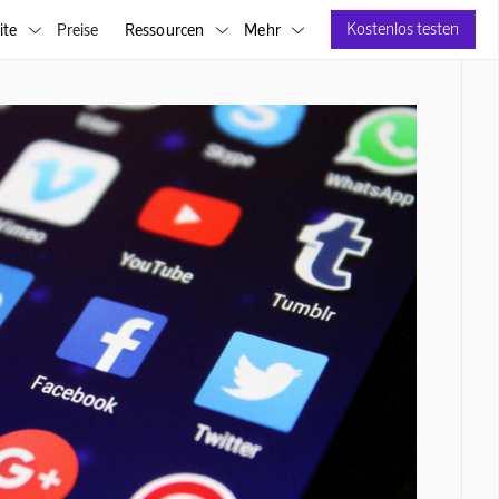
Kostenlos testen
ite
Preise
Ressourcen
Mehr


