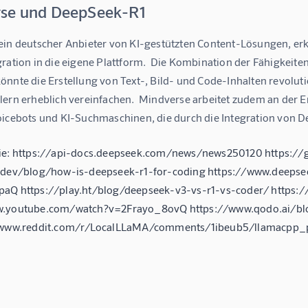
se und DeepSeek-R1
ein deutscher Anbieter von KI-gestützten Content-Lösungen, er
gration in die eigene Plattform.  Die Kombination der Fähigkei
önnte die Erstellung von Text-, Bild- und Code-Inhalten revolut
lern erheblich vereinfachen.  Mindverse arbeitet zudem an der
oicebots und KI-Suchmaschinen, die durch die Integration von 
hie: https://api-docs.deepseek.com/news/news250120 https:/
d.dev/blog/how-is-deepseek-r1-for-coding https://www.deeps
paQ https://play.ht/blog/deepseek-v3-vs-r1-vs-coder/ https
w.youtube.com/watch?v=2Frayo_8ovQ https://www.qodo.ai/bl
//www.reddit.com/r/LocalLLaMA/comments/1ibeub5/llamacpp