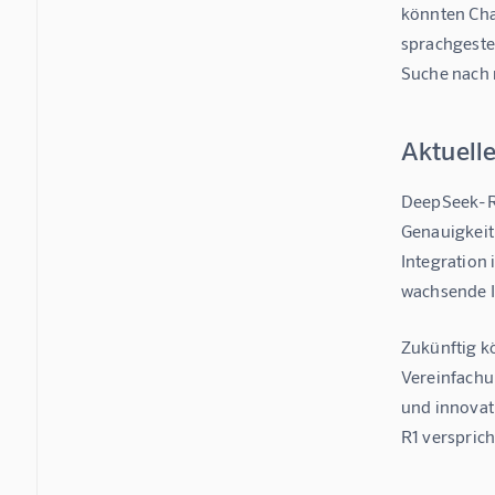
könnten Cha
sprachgeste
Suche nach 
Aktuell
DeepSeek-R1 
Genauigkeit
Integration
wachsende I
Zukünftig k
Vereinfachu
und innovat
R1 verspric