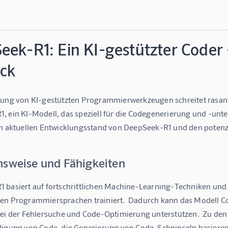
eek-R1: Ein KI-gestützter Coder 
ick
lung von KI-gestützten Programmierwerkzeugen schreitet rasant vo
 ein KI-Modell, das speziell für die Codegenerierung und -unter
em aktuellen Entwicklungsstand von DeepSeek-R1 und den potenz
nsweise und Fähigkeiten
 basiert auf fortschrittlichen Machine-Learning-Techniken un
en Programmiersprachen trainiert.  Dadurch kann das Modell Co
bei der Fehlersuche und Code-Optimierung unterstützen.  Zu de
digung von Code, die Generierung von Code-Schnipseln basieren