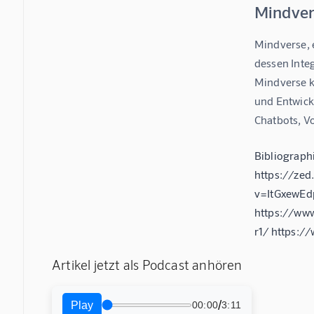
Mindver
Mindverse, 
dessen Inte
Mindverse k
und Entwick
Chatbots, V
Bibliograp
https://ze
v=ItGxewEd
https://ww
r1/ https:
Artikel jetzt als Podcast anhören
/
Play
00:00
3:11