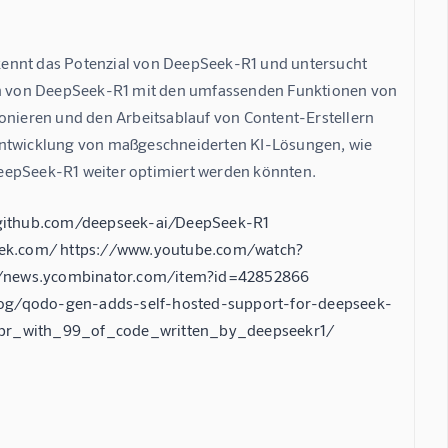
kennt das Potenzial von DeepSeek-R1 und untersucht 
ten von DeepSeek-R1 mit den umfassenden Funktionen von 
ionieren und den Arbeitsablauf von Content-Erstellern 
 Entwicklung von maßgeschneiderten KI-Lösungen, wie 
DeepSeek-R1 weiter optimiert werden könnten.
/github.com/deepseek-ai/DeepSeek-R1
eek.com/ https://www.youtube.com/watch?
://news.ycombinator.com/item?id=42852866
og/qodo-gen-adds-self-hosted-support-for-deepseek-
_pr_with_99_of_code_written_by_deepseekr1/