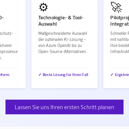
⚙️
🚀
O-
Technologie- & Tool-
Pilotpro
Auswahl
Integrat
schutz-
Maßgeschneiderte Auswahl
Schneller 
der optimalen KI-Lösung –
mit nahtlo
icherer
von Azure OpenAI bis zu
Ihre best
sprozesse
Open-Source-Alternativen.
Infrastru
s.
nform
✓ Beste Lösung für Ihren Fall
✓ Ergebni
Lassen Sie uns Ihren ersten Schritt planen