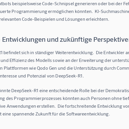
tbots beispielsweise Code-Schnipsel generieren oder bei der Fe
uerte Programmierung ermöglichen könnten.  KI-Suchmaschinen
relevanten Code-Beispielen und Lösungen erleichtern.
e Entwicklungen und zukünftige Perspektive
befindet sich in ständiger Weiterentwicklung.  Die Entwickler a
 und Effizienz des Modells sowie an der Erweiterung der unters
 in Plattformen wie Qodo Gen und die Unterstützung durch Commun
nteresse und Potenzial von DeepSeek-R1.
önnte DeepSeek-R1 eine entscheidende Rolle bei der Demokratisi
ng des Programmierprozesses könnten auch Personen ohne tief
ive Anwendungen erstellen.  Die fortschreitende Entwicklung 
ht eine spannende Zukunft für die Softwareentwicklung.