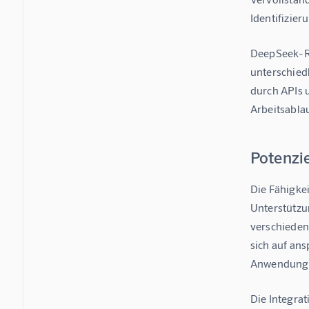
Identifizier
DeepSeek-R1
unterschied
durch APIs u
Arbeitsabla
Potenzi
Die Fähigke
Unterstützu
verschieden
sich auf an
Anwendung
Die Integra