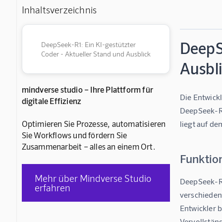
Inhaltsverzeichnis
DeepS
DeepSeek-R1: Ein KI-gestützter
Coder - Aktueller Stand und Ausblick
Ausbl
mindverse studio – Ihre Plattform für
Die Entwick
digitale Effizienz
DeepSeek-R1,
Optimieren Sie Prozesse, automatisieren
liegt auf d
Sie Workflows und fördern Sie
Zusammenarbeit – alles an einem Ort.
Funktio
Mehr über Mindverse Studio
DeepSeek-R1
erfahren
verschieden
Entwickler 
Vervollstän