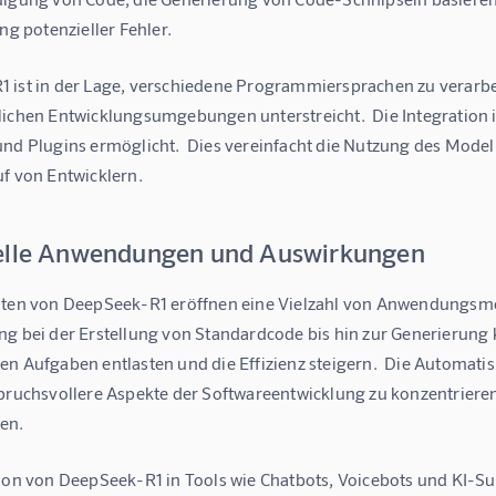
ung potenzieller Fehler.
 ist in der Lage, verschiedene Programmiersprachen zu verarbeit
lichen Entwicklungsumgebungen unterstreicht.  Die Integration 
nd Plugins ermöglicht.  Dies vereinfacht die Nutzung des Modell
uf von Entwicklern.
elle Anwendungen und Auswirkungen
iten von DeepSeek-R1 eröffnen eine Vielzahl von Anwendungsmög
ng bei der Erstellung von Standardcode bis hin zur Generierung
en Aufgaben entlasten und die Effizienz steigern.  Die Automati
spruchsvollere Aspekte der Softwareentwicklung zu konzentrieren
en.
tion von DeepSeek-R1 in Tools wie Chatbots, Voicebots und KI-Su