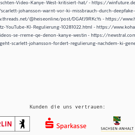
chten-Video-Kanye-West-kritisiert-hat/ - https://winfuture.d
/scarlett-johansson-warnt-vor-ki-missbrauch-durch-deepfake-
w.threads.net/@heiseonline/post/DGAfJ9RKcYs - https://ww
z-YouTube-KI-Regulierung-10281022.html - https://www.koha.
ideos-se-rreme-qe-denon-kanye-westin - https://newstral.co
-geht-scarlett-johansson-fordert-regulierung-nachdem-ki-gener
Kunden die uns vertrauen: