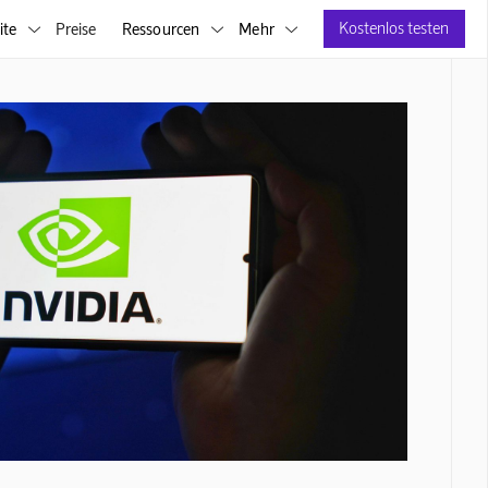
Kostenlos testen
ite
Preise
Ressourcen
Mehr


