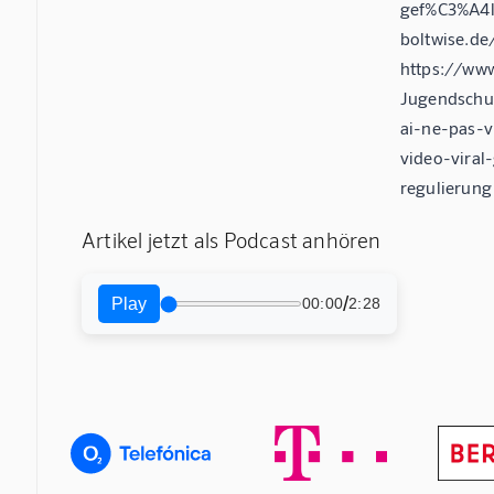
gef%C3%A4ls
boltwise.de
https://ww
Jugendschut
ai-ne-pas-v
video-viral
regulierung
Artikel jetzt als Podcast anhören
/
Play
00:00
2:28