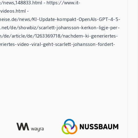
e/news,148833.html - https://www.it-
videos.html -
w.heise.de/news/KI-Update-kompakt-OpenAIs-GPT-4-5-
net/de/showbiz/scarlett-johansson-kerkon-ligje-per-
m/de/article/de/1263369718/nachdem-ki-generiertes-
iertes-video-viral-geht-scarlett-johansson-fordert-