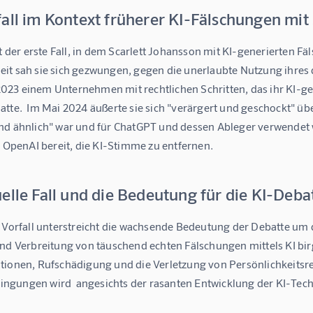
all im Kontext früherer KI-Fälschungen mit
ht der erste Fall, in dem Scarlett Johansson mit KI-generierten Fä
it sah sie sich gezwungen, gegen die unerlaubte Nutzung ihres d
23 einem Unternehmen mit rechtlichen Schritten, das ihr KI-gen
tte.  Im Mai 2024 äußerte sie sich "verärgert und geschockt" üb
nd ähnlich" war und für ChatGPT und dessen Ableger verwendet w
h OpenAI bereit, die KI-Stimme zu entfernen.
elle Fall und die Bedeutung für die KI-Deba
e Vorfall unterstreicht die wachsende Bedeutung der Debatte um 
nd Verbreitung von täuschend echten Fälschungen mittels KI birg
tionen, Rufschädigung und die Verletzung von Persönlichkeitsre
gungen wird  angesichts der rasanten Entwicklung der KI-Tech