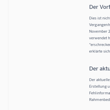
Der Vorf
Dies ist nic
Vergangenhe
November 20
verwendet ha
"erschrecke
erklärte sic
Der aktu
Der aktuell
Erstellung u
Fehlinforma
Rahmenbedin