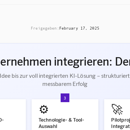
Freigegeben:
February 17, 2025
ternehmen integrieren: Der
Idee bis zur voll integrierten KI-Lösung – strukturiert
messbarem Erfolg
3
⚙️
🚀
O-
Technologie- & Tool-
Pilotpro
Auswahl
Integrat