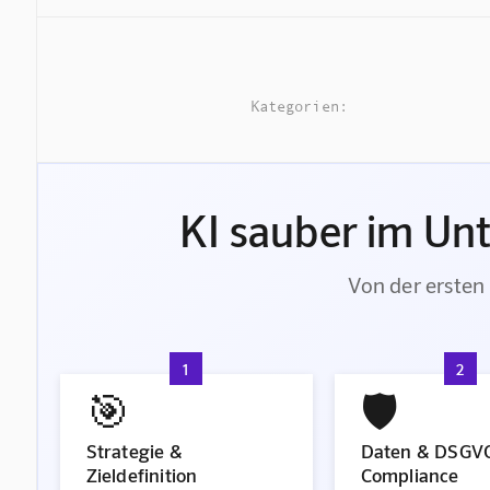
Kategorien:
KI sauber im Un
Von der ersten 
1
2
🎯
🛡️
Strategie &
Daten & DSGV
Zieldefinition
Compliance