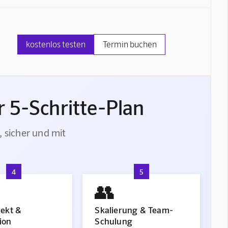
kostenlos testen
Termin buchen
 5-Schritte-Plan
, sicher und mit
4
5
👥
jekt &
Skalierung & Team-
ion
Schulung