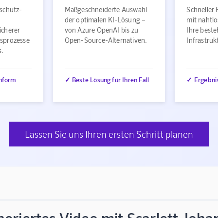
schutz-
Maßgeschneiderte Auswahl
Schneller 
der optimalen KI-Lösung –
mit nahtlo
icherer
von Azure OpenAI bis zu
Ihre best
sprozesse
Open-Source-Alternativen.
Infrastru
s.
nform
✓ Beste Lösung für Ihren Fall
✓ Ergebni
Lassen Sie uns Ihren ersten Schritt planen