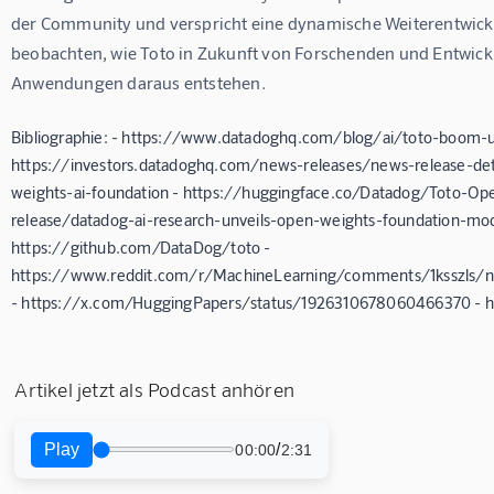
der Community und verspricht eine dynamische Weiterentwickl
beobachten, wie Toto in Zukunft von Forschenden und Entwickl
Anwendungen daraus entstehen.
Bibliographie: - https://www.datadoghq.com/blog/ai/toto-boom-u
https://investors.datadoghq.com/news-releases/news-release-det
weights-ai-foundation - https://huggingface.co/Datadog/Toto-Ope
release/datadog-ai-research-unveils-open-weights-foundation-mod
https://github.com/DataDog/toto -
https://www.reddit.com/r/MachineLearning/comments/1ksszls/n
- https://x.com/HuggingPapers/status/1926310678060466370 - h
Artikel jetzt als Podcast anhören
Play
/
00:00
2:31