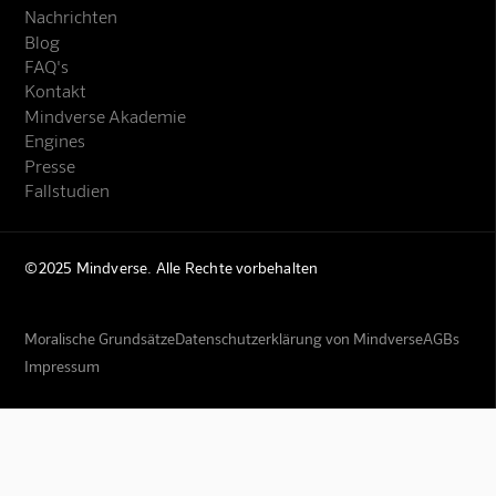
Nachrichten
Blog
FAQ's
Kontakt
Mindverse Akademie
Engines
Presse
Fallstudien
©2025 Mindverse. Alle Rechte vorbehalten
Moralische Grundsätze
Datenschutzerklärung von Mindverse
AGBs
Impressum
Mindverse Support