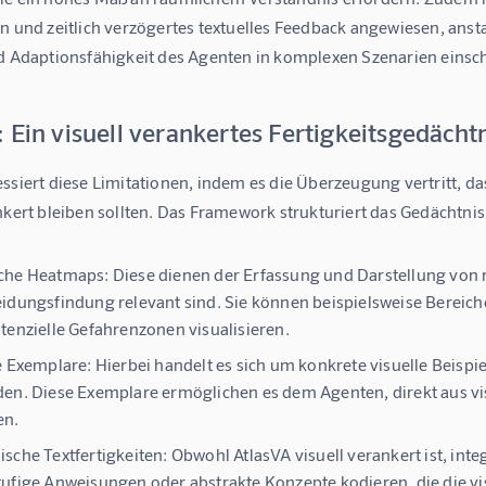
n und zeitlich verzögertes textuelles Feedback angewiesen, anstat
nd Adaptionsfähigkeit des Agenten in komplexen Szenarien einsc
 Ein visuell verankertes Fertigkeitsgedächt
essiert diese Limitationen, indem es die Überzeugung vertritt,
nkert bleiben sollten. Das Framework strukturiert das Gedächtni
che Heatmaps:
Diese dienen der Erfassung und Darstellung von r
idungsfindung relevant sind. Sie können beispielsweise Bereich
tenzielle Gefahrenzonen visualisieren.
e Exemplare:
Hierbei handelt es sich um konkrete visuelle Beisp
en. Diese Exemplare ermöglichen es dem Agenten, direkt aus v
en.
sche Textfertigkeiten:
Obwohl AtlasVA visuell verankert ist, inte
ufige Anweisungen oder abstrakte Konzepte kodieren, die die vi