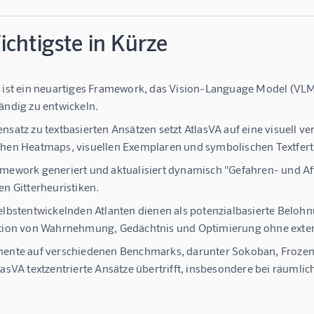
chtigste in Kürze
 ist ein neuartiges Framework, das Vision-Language Model (VLM)
ändig zu entwickeln.
nsatz zu textbasierten Ansätzen setzt AtlasVA auf eine visuell 
hen Heatmaps, visuellen Exemplaren und symbolischen Textferti
mework generiert und aktualisiert dynamisch "Gefahren- und Affi
en Gitterheuristiken.
elbstentwickelnden Atlanten dienen als potenzialbasierte Beloh
ation von Wahrnehmung, Gedächtnis und Optimierung ohne exte
ente auf verschiedenen Benchmarks, darunter Sokoban, Frozen
lasVA textzentrierte Ansätze übertrifft, insbesondere bei räumli