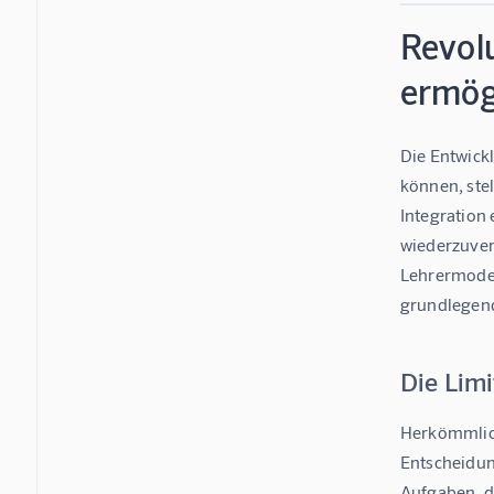
Revolu
ermög
Die Entwic
können, stel
Integration
wiederzuver
Lehrermodel
grundlegend 
Die Lim
Herkömmlich
Entscheidun
Aufgaben, d