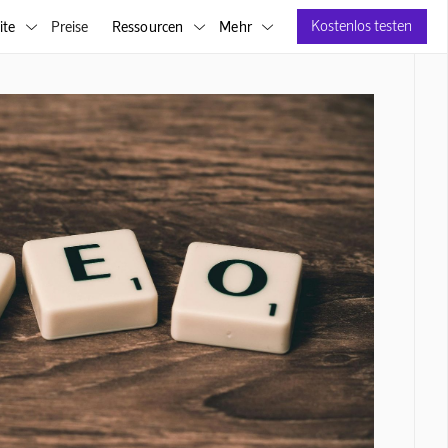
Kostenlos testen
ite
Preise
Ressourcen
Mehr


