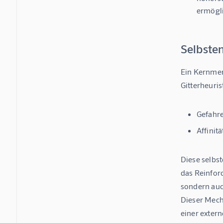
ermögl
Selbste
Ein Kernmerk
Gitterheuri
Gefahre
Affinitä
Diese selbs
das Reinforc
sondern auc
Dieser Mech
einer exter