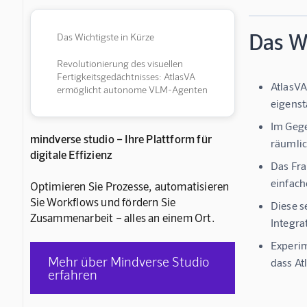
Das Wi
Das Wichtigste in Kürze
Revolutionierung des visuellen
Fertigkeitsgedächtnisses: AtlasVA
AtlasVA
ermöglicht autonome VLM-Agenten
eigenst
Im Gege
mindverse studio – Ihre Plattform für
räumlic
digitale Effizienz
Das Fra
einfach
Optimieren Sie Prozesse, automatisieren
Sie Workflows und fördern Sie
Diese s
Zusammenarbeit – alles an einem Ort.
Integr
Experim
Mehr über Mindverse Studio
dass At
erfahren