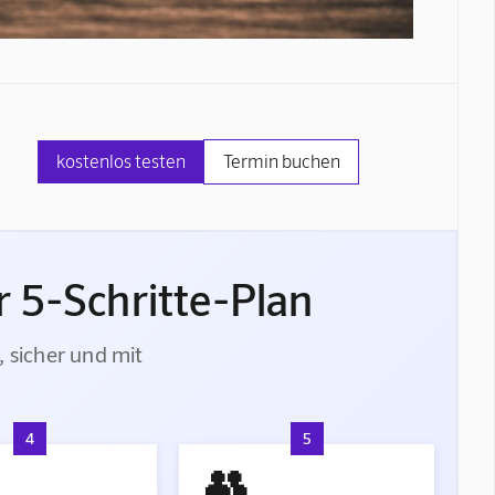
kostenlos testen
Termin buchen
 5-Schritte-Plan
, sicher und mit
4
5
👥