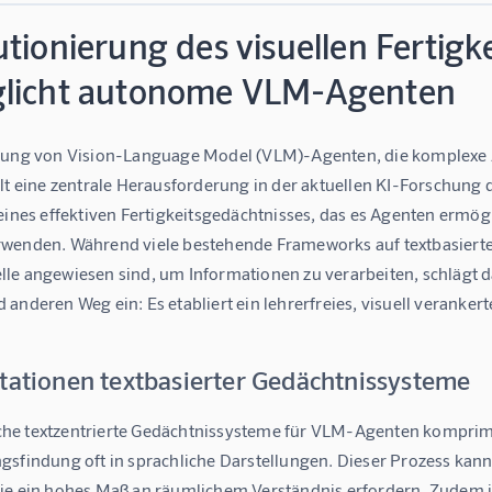
tionierung des visuellen Fertigk
licht autonome VLM-Agenten
klung von Vision-Language Model (VLM)-Agenten, die komplex
lt eine zentrale Herausforderung in der aktuellen KI-Forschung da
 eines effektiven Fertigkeitsgedächtnisses, das es Agenten ermö
wenden. Während viele bestehende Frameworks auf textbasierte G
le angewiesen sind, um Informationen zu verarbeiten, schlägt d
anderen Weg ein: Es etabliert ein lehrerfreies, visuell verankert
itationen textbasierter Gedächtnissysteme
e textzentrierte Gedächtnissysteme für VLM-Agenten komprim
gsfindung oft in sprachliche Darstellungen. Dieser Prozess kann
ie ein hohes Maß an räumlichem Verständnis erfordern. Zudem ist