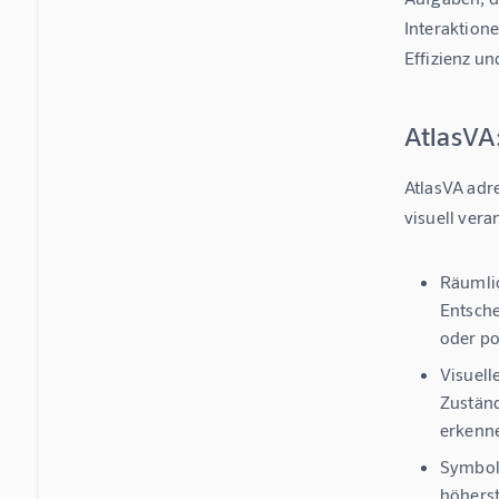
Interaktione
Effizienz u
AtlasVA:
AtlasVA adr
visuell vera
Räumli
Entsche
oder po
Visuell
Zuständ
erkenn
Symboli
höherst