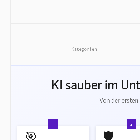
Kategorien:
KI sauber im Un
Von der ersten 
1
2
🎯
🛡️