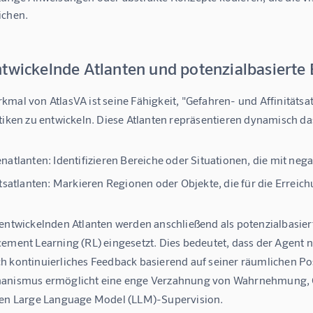
ichen.
ntwickelnde Atlanten und potenzialbasiert
mal von AtlasVA ist seine Fähigkeit, "Gefahren- und Affinitätsat
stiken zu entwickeln. Diese Atlanten repräsentieren dynamisch 
natlanten:
Identifizieren Bereiche oder Situationen, die mit neg
tsatlanten:
Markieren Regionen oder Objekte, die für die Erreichu
tentwickelnden Atlanten werden anschließend als potenzialbasie
ement Learning (RL) eingesetzt. Dies bedeutet, dass der Agent nic
h kontinuierliches Feedback basierend auf seiner räumlichen Pos
anismus ermöglicht eine enge Verzahnung von Wahrnehmung, G
nen Large Language Model (LLM)-Supervision.