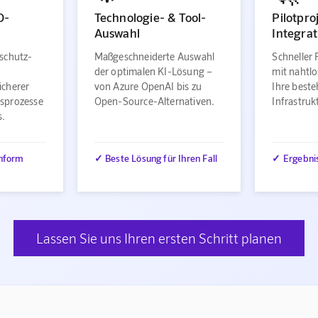
O-
Technologie- & Tool-
Pilotpro
Auswahl
Integrat
schutz-
Maßgeschneiderte Auswahl
Schneller 
der optimalen KI-Lösung –
mit nahtlo
icherer
von Azure OpenAI bis zu
Ihre best
sprozesse
Open-Source-Alternativen.
Infrastru
s.
nform
✓ Beste Lösung für Ihren Fall
✓ Ergebni
Lassen Sie uns Ihren ersten Schritt planen