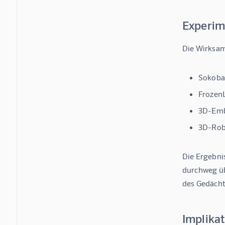
Experim
Die Wirksam
Sokoba
Frozen
3D-Emb
3D-Rob
Die Ergebni
durchweg übe
des Gedächtn
Implika