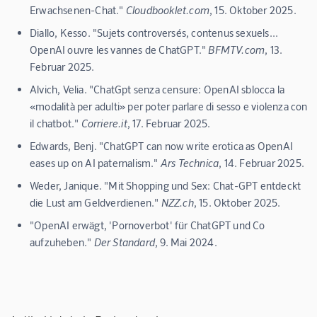
Erwachsenen-Chat."
Cloudbooklet.com
, 15. Oktober 2025.
Diallo, Kesso. "Sujets controversés, contenus sexuels...
OpenAI ouvre les vannes de ChatGPT."
BFMTV.com
, 13.
Februar 2025.
Alvich, Velia. "ChatGpt senza censure: OpenAI sblocca la
«modalità per adulti» per poter parlare di sesso e violenza con
il chatbot."
Corriere.it
, 17. Februar 2025.
Edwards, Benj. "ChatGPT can now write erotica as OpenAI
eases up on AI paternalism."
Ars Technica
, 14. Februar 2025.
Weder, Janique. "Mit Shopping und Sex: Chat-GPT entdeckt
die Lust am Geldverdienen."
NZZ.ch
, 15. Oktober 2025.
"OpenAI erwägt, 'Pornoverbot' für ChatGPT und Co
aufzuheben."
Der Standard
, 9. Mai 2024.