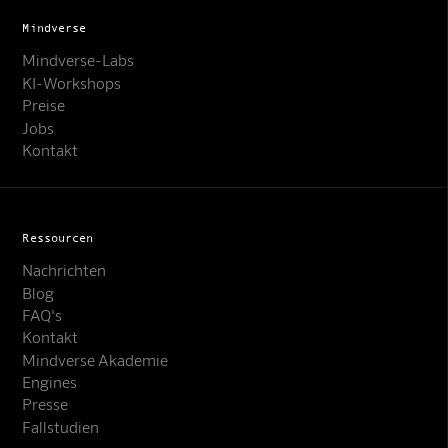
Mindverse
Mindverse-Labs
KI-Workshops
Preise
Jobs
Kontakt
Ressourcen
Nachrichten
Blog
FAQ's
Kontakt
Mindverse Support
Mindverse Akademie
Online · KI-Assistent
Engines
Presse
Fallstudien