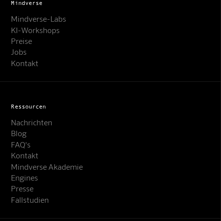
Mindverse
Mindverse-Labs
KI-Workshops
Preise
Jobs
Kontakt
Ressourcen
Nachrichten
Blog
FAQ's
Kontakt
Mindverse Support
Mindverse Akademie
Online · KI-Assistent
Engines
Presse
Fallstudien