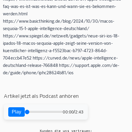
faq-was-es-ist-was-es-kann-und-wann-sie-es-bekommen-
werden.html
https://www.basicthinking.de/blog/2024/10/30/macos-
sequoia-15-1-apple-intelligence-deutschland/
https://www.spiegel.de/netzwelt/gadgets/neue-siri-ios-18-
ipados-18-macos-sequoia-apple-zeigt-seine-version-von-
kuenstlicher-intelligenz-a-f5523bac-b797-4723-864d-
704eccb47e52 https://curved.de/news/apple-intelligence-
deutschland-release-766848 https://support.apple.com/de-
de/guide/iphone/iphc28624b81/ios
Artikel jetzt als Podcast anhören
Play
/
00:00
2:43
Kunden die uns vertrauen: