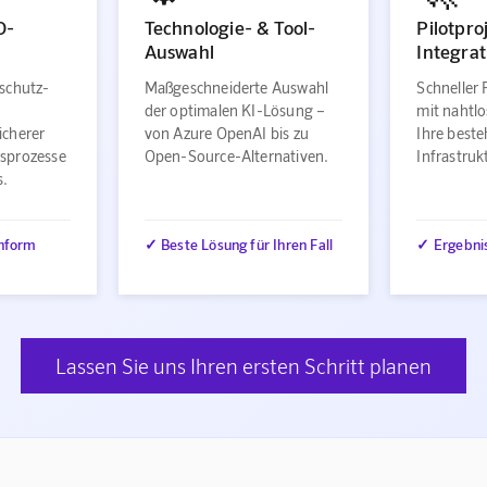
O-
Technologie- & Tool-
Pilotpro
Auswahl
Integrat
schutz-
Maßgeschneiderte Auswahl
Schneller 
der optimalen KI-Lösung –
mit nahtlo
icherer
von Azure OpenAI bis zu
Ihre best
sprozesse
Open-Source-Alternativen.
Infrastru
s.
nform
✓ Beste Lösung für Ihren Fall
✓ Ergebni
Lassen Sie uns Ihren ersten Schritt planen