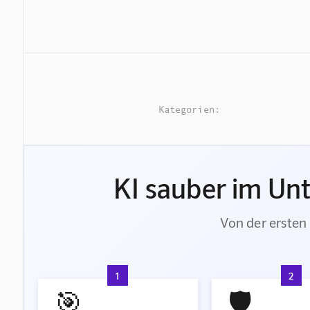
Kategorien:
KI sauber im Un
Von der ersten 
1
2
🎯
🛡️