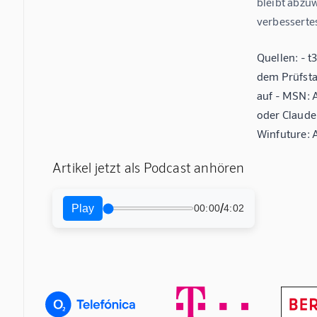
bleibt abzuw
verbessertes
Quellen: - t
dem Prüfstan
auf - MSN: A
oder Claude 
Winfuture: A
Artikel jetzt als Podcast anhören
/
Play
00:00
4:02