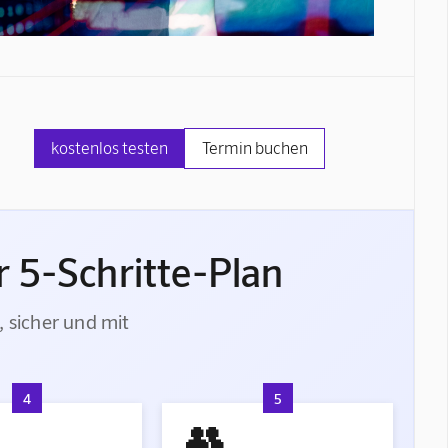
kostenlos testen
Termin buchen
 5-Schritte-Plan
, sicher und mit
4
5
👥