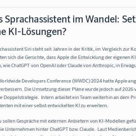
 Sprachassistent im Wandel: Set
ne KI-Lösungen?
hassistent Siri steht seit Jahren in der Kritik, im Vergleich zur K
en sich die Gerüchte, dass Apple die Entwicklung der eigenen KI f
, wie ChatGPT von OpenAI oder Claude von Anthropic, in Erwägu
 Worldwide Developers Conference (WWDC) 2024 hatte Apple angekü
verbessern. Die Umsetzung dieser Pläne wurde jedoch auf 2026 ve
e Doppelstrategie.  Intern arbeitet ein Team weiterhin an dem Pro
enten mit einer selbst entwickelten KI zu erweitern.
zu sollen Gespräche mit externen Anbietern von KI-Modellen gef
die Unternehmen hinter ChatGPT bzw. Claude.  Laut Medienberich