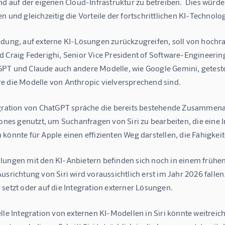
nd auf der eigenen Cloud-Infrastruktur zu betreiben.  Dies würde
n und gleichzeitig die Vorteile der fortschrittlichen KI-Technolo
idung, auf externe KI-Lösungen zurückzugreifen, soll von hoch
d Craig Federighi, Senior Vice President of Software-Engineerin
PT und Claude auch andere Modelle, wie Google Gemini, getestet.
e die Modelle von Anthropic vielversprechend sind.
egration von ChatGPT spräche die bereits bestehende Zusammenar
hones genutzt, um Suchanfragen von Siri zu bearbeiten, die eine 
könnte für Apple einen effizienten Weg darstellen, die Fähigkeite
lungen mit den KI-Anbietern befinden sich noch in einem frühen
usrichtung von Siri wird voraussichtlich erst im Jahr 2026 fallen
setzt oder auf die Integration externer Lösungen.
lle Integration von externen KI-Modellen in Siri könnte weitreic