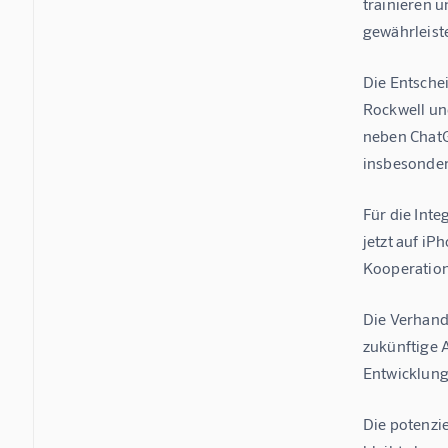
trainieren u
gewährleiste
Die Entsche
Rockwell un
neben ChatG
insbesonder
Für die Int
jetzt auf iP
Kooperation 
Die Verhand
zukünftige A
Entwicklung 
Die potenzie