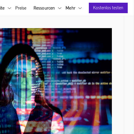
Kostenlos testen
ite
Preise
Ressourcen
Mehr


