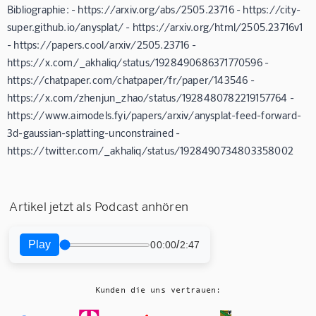
Bibliographie: - https://arxiv.org/abs/2505.23716 - https://city-
super.github.io/anysplat/ - https://arxiv.org/html/2505.23716v1
- https://papers.cool/arxiv/2505.23716 -
https://x.com/_akhaliq/status/1928490686371770596 -
https://chatpaper.com/chatpaper/fr/paper/143546 -
https://x.com/zhenjun_zhao/status/1928480782219157764 -
https://www.aimodels.fyi/papers/arxiv/anysplat-feed-forward-
3d-gaussian-splatting-unconstrained -
https://twitter.com/_akhaliq/status/1928490734803358002
Artikel jetzt als Podcast anhören
Play
/
00:00
2:47
Kunden die uns vertrauen: