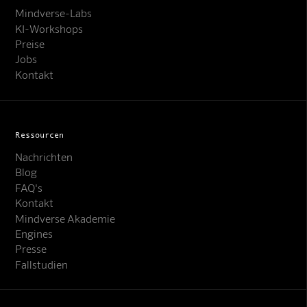
Mindverse-Labs
KI-Workshops
Preise
Jobs
Kontakt
Ressourcen
Nachrichten
Blog
FAQ's
Kontakt
Mindverse Support
Mindverse Akademie
Online · KI-Assistent
Engines
Presse
Fallstudien