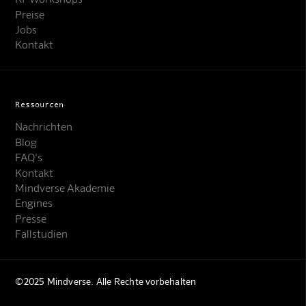
Preise
Jobs
Kontakt
Ressourcen
Nachrichten
Blog
FAQ's
Kontakt
Mindverse Support
Mindverse Akademie
Online · KI-Assistent
Engines
Presse
Fallstudien
©2025 Mindverse. Alle Rechte vorbehalten
Mindverse