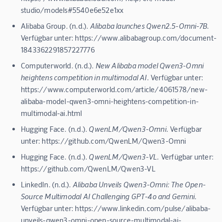
studio/models#5540e6e52e1xx
Alibaba Group. (n.d.).
Alibaba launches Qwen2.5-Omni-7B.
Verfügbar unter: https://www.alibabagroup.com/document-
1843362291857227776
Computerworld. (n.d.).
New Alibaba model Qwen3-Omni
heightens competition in multimodal AI.
Verfügbar unter:
https://www.computerworld.com/article/4061578/new-
alibaba-model-qwen3-omni-heightens-competition-in-
multimodal-ai.html
Hugging Face. (n.d.).
QwenLM/Qwen3-Omni.
Verfügbar
unter: https://github.com/QwenLM/Qwen3-Omni
Hugging Face. (n.d.).
QwenLM/Qwen3-VL.
Verfügbar unter:
https://github.com/QwenLM/Qwen3-VL
LinkedIn. (n.d.).
Alibaba Unveils Qwen3-Omni: The Open-
Source Multimodal AI Challenging GPT-4o and Gemini.
Verfügbar unter: https://www.linkedin.com/pulse/alibaba-
unveils-qwen3-omni-open-source-multimodal-ai-