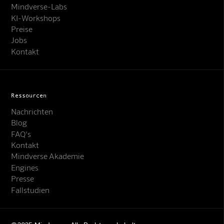
Mindverse-Labs
KI-Workshops
Preise
Jobs
Kontakt
Ressourcen
Nachrichten
Blog
FAQ's
Kontakt
Mindverse Support
Mindverse Akademie
Online · KI-Assistent
Engines
Presse
Fallstudien