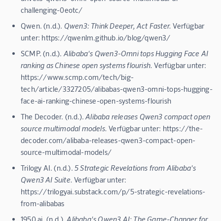
challenging-0eotc/
Qwen. (n.d.).
Qwen3: Think Deeper, Act Faster.
Verfügbar
unter: https://qwenlm.github.io/blog/qwen3/
SCMP. (n.d.).
Alibaba's Qwen3-Omni tops Hugging Face AI
ranking as Chinese open systems flourish.
Verfügbar unter:
https://www.scmp.com/tech/big-
tech/article/3327205/alibabas-qwen3-omni-tops-hugging-
face-ai-ranking-chinese-open-systems-flourish
The Decoder. (n.d.).
Alibaba releases Qwen3 compact open
source multimodal models.
Verfügbar unter: https://the-
decoder.com/alibaba-releases-qwen3-compact-open-
source-multimodal-models/
Trilogy AI. (n.d.).
5 Strategic Revelations from Alibaba's
Qwen3 AI Suite.
Verfügbar unter:
https://trilogyai.substack.com/p/5-strategic-revelations-
from-alibabas
1950.ai. (n.d.).
Alibaba's Qwen3 AI: The Game-Changer for