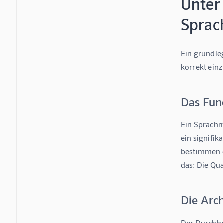
Unter
Sprac
Ein grundle
korrekt einz
Das Fun
Ein Sprachmo
ein signifik
bestimmen d
das: Die Qua
Die Arc
Der Durchbr