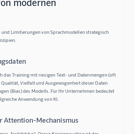
 von modernen
e und Limitierungen von Sprachmodellen strategisch 
nzipien.
ingsdaten
ch das Training mit riesigen Text- und Datenmengen (oft 
Die Qualität, Vielfalt und Ausgewogenheit dieser Daten 
ngen (Bias) des Modells. Für Ihr Unternehmen bedeutet 
rfolgreiche Anwendung von KI.
der Attention-Mechanismus
er-Architektur". Deren Kerninnovation ist der 