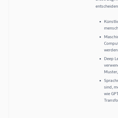
entscheidend
Künstlic
mensche
Maschin
Compute
werden.
Deep L
verwend
Muster,
Sprach
sind, m
wie GPT
Transfo