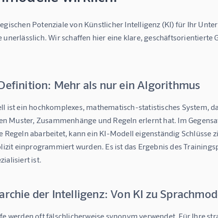
egischen Potenziale von Künstlicher Intelligenz (KI) für Ihr Unte
 unerlässlich. Wir schaffen hier eine klare, geschäftsorientierte
Definition: Mehr als nur ein Algorithmus
ll ist ein hochkomplexes, mathematisch-statistisches System, d
 Muster, Zusammenhänge und Regeln erlernt hat. Im Gegensatz
e Regeln abarbeitet, kann ein KI-Modell eigenständig Schlüsse z
plizit einprogrammiert wurden. Es ist das Ergebnis des Trainingspr
alisiert ist.
archie der Intelligenz: Von KI zu Sprachmod
fe werden oft fälschlicherweise synonym verwendet. Für Ihre str