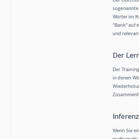
sogenannte 
Wörter im K
"Bank" auf e
und relevan
Der Lern
Der Training
in denen Wö
Wiederholun
Zusammenhän
Inferen
Wenn Sie ein
mathematisc