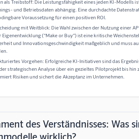
n als Treibstoff:
Die Leistungsfähigkeit eines jeden KI-Modells ist
nings- und Betriebsdaten abhängig. Eine durchdachte Datenstrate
dingbare Voraussetzung für einen positiven ROI.
cheidung mit Weitblick:
Die Wahl zwischen der Nutzung einer AP
r Eigenentwicklung ("Make or Buy") ist eine kritische Weichenste
erheit und Innovationsgeschwindigkeit maßgeblich und muss auf
den.
kturiertes Vorgehen:
Erfolgreiche KI-Initiativen sind das Ergebn
der strategischen Analyse über ein gezieltes Pilotprojekt bis hin
miert Risiken und sichert die Akzeptanz im Unternehmen.
ment des Verständnisses: Was s
hmodelle wirklich?