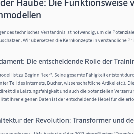
 der Haube: Die Funktionsweise
hmodellen
gendes technisches Verständnis ist notwendig, um die Potenzial
uschätzen. Wir übersetzen die Kernkonzepte in verständliche Pri
dament: Die entscheidende Rolle der Train
dell ist zu Beginn "leer". Seine gesamte Fähigkeit entsteht dur
anter Teil des Internets, Bücher, wissenschaftliche Artikel etc.). 
irekt die Leistungsfähigkeit und auch die potenziellen Verzerru
lität Ihrer eigenen Daten ist der entscheidende Hebel für die e
hitektur der Revolution: Transformer und 
uch moderner LLMs basiert auf der 2017 eingeführten "Transform