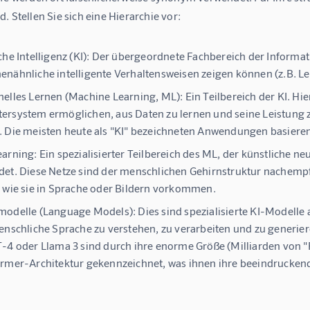
. Stellen Sie sich eine Hierarchie vor:
he Intelligenz (KI):
Der übergeordnete Fachbereich der Informatik
nähnliche intelligente Verhaltensweisen zeigen können (z.B. L
elles Lernen (Machine Learning, ML):
Ein Teilbereich der KI. Hi
rsystem ermöglichen, aus Daten zu lernen und seine Leistung z
 Die meisten heute als "KI" bezeichneten Anwendungen basiere
earning:
Ein spezialisierter Teilbereich des ML, der künstliche ne
et. Diese Netze sind der menschlichen Gehirnstruktur nachem
 wie sie in Sprache oder Bildern vorkommen.
modelle (Language Models):
Dies sind spezialisierte KI-Modelle 
enschliche Sprache zu verstehen, zu verarbeiten und zu generie
-4 oder Llama 3 sind durch ihre enorme Größe (Milliarden von
rmer-Architektur gekennzeichnet, was ihnen ihre beeindruckend