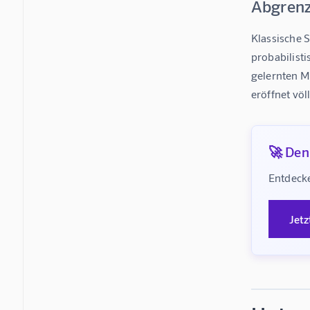
Abgrenz
Klassische S
probabilisti
gelernten Mu
eröffnet vö
🚀 Denk
Entdecke
Jetz