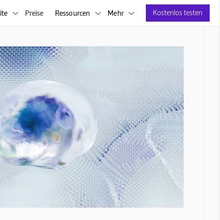
Kostenlos testen
ite
Preise
Ressourcen
Mehr


