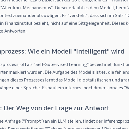
"Attention-Mechanismus". Dieser erlaubt es dem Modell, beim Ve
ontext zueinander abzuwägen. Es "versteht", dass sich im Satz "
in Finanzinstitut bezieht, nicht auf eine Sitzgelegenheit. Dieses 
te Antworten.
prozess: Wie ein Modell "intelligent" wird
sprozess, oft als "Self-Supervised Learning" bezeichnet, funkti
rter maskiert wurden. Die Aufgabe des Modells ist es, die fehle
gen dieses Prozesses lernt das Modell die statistischen und gr
ge einer Sprache. Es baut ein internes, hochdimensionales "Wel
z: Der Weg von der Frage zur Antwort
e Anfrage ("Prompt") an ein LLM stellen, findet der Inferenzproze
he Repräsentationen ("Tokens") und berechnet auf Basis seines 