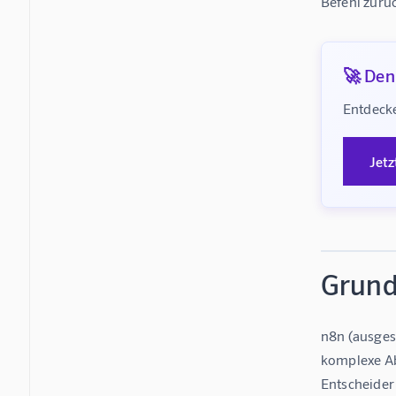
Befehl zurü
🚀 Denk
Entdecke
Jetz
Grund
n8n (ausgesp
komplexe Ab
Entscheider