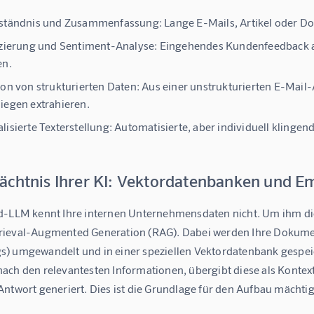
rständnis und Zusammenfassung:
Lange E-Mails, Artikel oder D
izierung und Sentiment-Analyse:
Eingehendes Kundenfeedback aut
en.
ion von strukturierten Daten:
Aus einer unstrukturierten E-Mail
iegen extrahieren.
lisierte Texterstellung:
Automatisierte, aber individuell klingen
ächtnis Ihrer KI: Vektordatenbanken und E
d-LLM kennt Ihre internen Unternehmensdaten nicht. Um ihm die
ieval-Augmented Generation (RAG). Dabei werden Ihre Dokumen
) umgewandelt und in einer speziellen Vektordatenbank gespeiche
ch den relevantesten Informationen, übergibt diese als Kontext 
ntwort generiert. Dies ist die Grundlage für den Aufbau mächtig