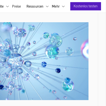
Kostenlos testen
ite
Preise
Ressourcen
Mehr


