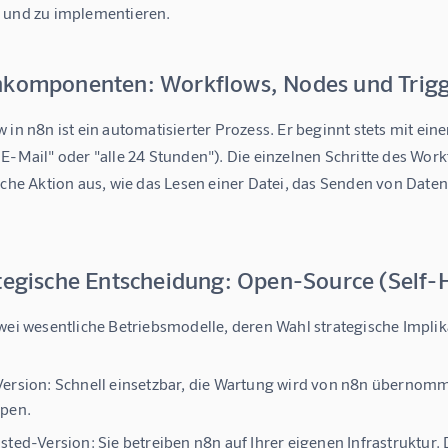
 und zu implementieren.
nkomponenten: Workflows, Nodes und Trig
w
 in n8n ist ein automatisierter Prozess. Er beginnt stets mit ein
E-Mail" oder "alle 24 Stunden"). Die einzelnen Schritte des Wor
ische Aktion aus, wie das Lesen einer Datei, das Senden von Dat
ategische Entscheidung: Open-Source (Self-
wei wesentliche Betriebsmodelle, deren Wahl strategische Implik
ersion:
Schnell einsetzbar, die Wartung wird von n8n übernom
ypen.
sted-Version:
Sie betreiben n8n auf Ihrer eigenen Infrastruktur. 