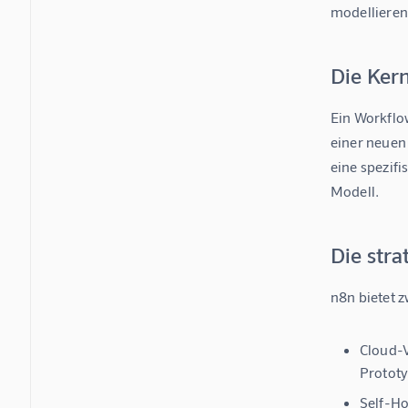
modellieren
Die Ker
Ein 
Workflo
einer neuen 
eine spezif
Modell.
Die str
n8n bietet z
Cloud-V
Protot
Self-Ho