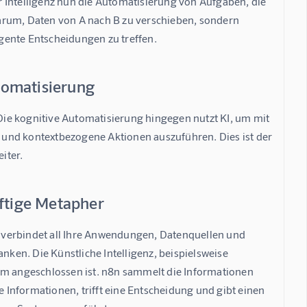
 Intelligenz nun die Automatisierung von Aufgaben, die 
arum, Daten von A nach B zu verschieben, sondern 
ligente Entscheidungen zu treffen.
tomatisierung
ie kognitive Automatisierung hingegen nutzt KI, um mit 
und kontextbezogene Aktionen auszuführen. Dies ist der 
iter.
äftige Metapher
Es verbindet all Ihre Anwendungen, Datenquellen und 
en. Die Künstliche Intelligenz, beispielsweise 
tem angeschlossen ist. n8n sammelt die Informationen 
e Informationen, trifft eine Entscheidung und gibt einen 