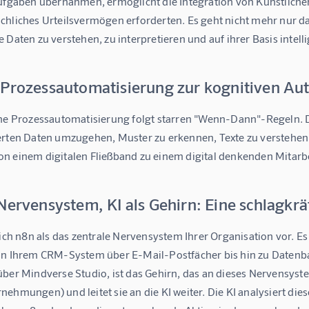
Aufgaben übernahmen, ermöglicht die Integration von Künstlicher
chliches Urteilsvermögen erforderten. Es geht nicht mehr nur d
 Daten zu verstehen, zu interpretieren und auf ihrer Basis intel
 Prozessautomatisierung zur kognitiven Au
che Prozessautomatisierung folgt starren "Wenn-Dann"-Regeln. D
erten Daten umzugehen, Muster zu erkennen, Texte zu verstehen 
n einem digitalen Fließband zu einem digital denkenden Mitarbe
Nervensystem, KI als Gehirn: Eine schlagkr
sich n8n als das zentrale Nervensystem Ihrer Organisation vor. 
on Ihrem CRM-System über E-Mail-Postfächer bis hin zu Datenbank
über 
Mindverse Studio
, ist das Gehirn, das an dieses Nervensys
ehmungen) und leitet sie an die KI weiter. Die KI analysiert dies