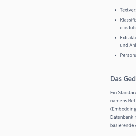
Textve
Klassif
einstuf
Extrakt
und Anl
Persona
Das Ged
Ein Standar
namens Retr
(Embeddings
Datenbank na
basierende A