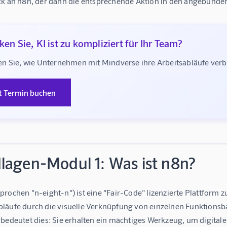
ck an n8n, der dann die entsprechende Aktion in den angebunde
en Sie, KI ist zu kompliziert für Ihr Team?
n Sie, wie Unternehmen mit Mindverse ihre Arbeitsabläufe ve
t Termin buchen
lagen-Modul 1: Was ist n8n?
rochen "n-eight-n") ist eine "Fair-Code" lizenzierte Plattform 
läufe durch die visuelle Verknüpfung von einzelnen Funktionsba
 bedeutet dies: Sie erhalten ein mächtiges Werkzeug, um digita