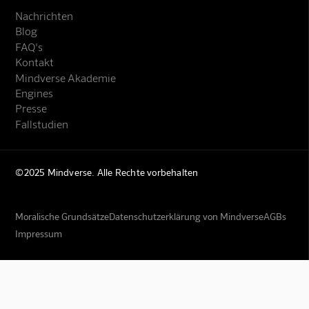
Nachrichten
Blog
FAQ's
Kontakt
Mindverse Akademie
Engines
Presse
Fallstudien
©2025 Mindverse. Alle Rechte vorbehalten
Moralische Grundsätze
Datenschutzerklärung von Mindverse
AGBs
Impressum