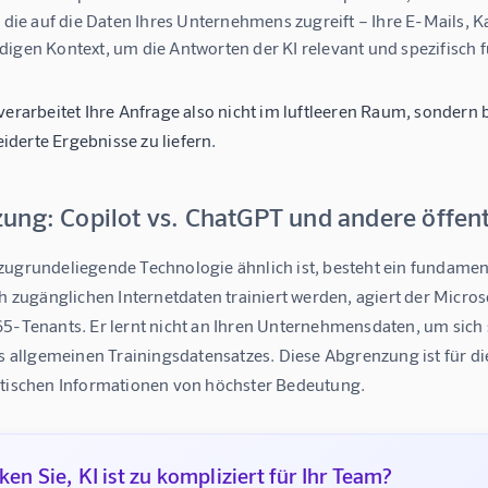
, die auf die Daten Ihres Unternehmens zugreift – Ihre E-Mails, 
igen Kontext, um die Antworten der KI relevant und spezifisch
verarbeitet Ihre Anfrage also nicht im luftleeren Raum, sondern 
derte Ergebnisse zu liefern.
ung: Copilot vs. ChatGPT und andere öffent
zugrundeliegende Technologie ähnlich ist, besteht ein fundamen
ch zugänglichen Internetdaten trainiert werden, agiert der Micros
65-Tenants. Er lernt nicht an Ihren Unternehmensdaten, um sich 
es allgemeinen Trainingsdatensatzes. Diese Abgrenzung ist für di
itischen Informationen von höchster Bedeutung.
en Sie, KI ist zu kompliziert für Ihr Team?