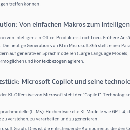
gen treffen können.
ution: Von einfachen Makros zum intelligen
ion von Intelligenz in Office-Produkte ist nicht neu. Frühere Ans
t. Die heutige Generation von KI in Microsoft 365 stellt einen Pa
dern auf generativen Sprachmodellen (Large Language Models, 
rmöglichen und kontextbezogen agieren.
stück: Microsoft Copilot und seine technol
er KI-Offensive von Microsoft steht der "Copilot". Technologisc
Sprachmodelle (LLMs):
Hochentwickelte KI-Modelle wie GPT-4, d
 zu verstehen, zu verarbeiten und zu generieren.
rosoft Graph:
Dies ist die entscheidende Komponente, die den Co