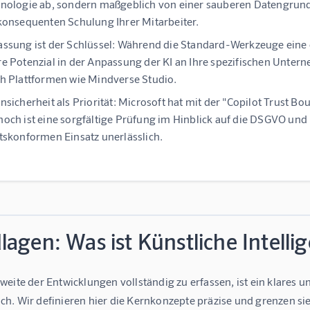
nologie ab, sondern maßgeblich von einer sauberen Datengru
konsequenten Schulung Ihrer Mitarbeiter.
ssung ist der Schlüssel:
Während die Standard-Werkzeuge eine en
e Potenzial in der Anpassung der KI an Ihre spezifischen Unter
h Plattformen wie Mindverse Studio.
nsicherheit als Priorität:
Microsoft hat mit der "Copilot Trust Bo
och ist eine sorgfältige Prüfung im Hinblick auf die DSGVO und
tskonformen Einsatz unerlässlich.
agen: Was ist Künstliche Intelli
eite der Entwicklungen vollständig zu erfassen, ist ein klares 
h. Wir definieren hier die Kernkonzepte präzise und grenzen sie 