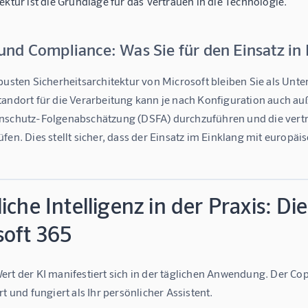
ektur ist die Grundlage für das Vertrauen in die Technologie.
nd Compliance: Was Sie für den Einsatz in
obusten Sicherheitsarchitektur von Microsoft bleiben Sie als Un
andort für die Verarbeitung kann je nach Konfiguration auch auße
nschutz-Folgenabschätzung (DSFA) durchzuführen und die vert
fen. Dies stellt sicher, dass der Einsatz im Einklang mit europä
iche Intelligenz in der Praxis:
soft 365
rt der KI manifestiert sich in der täglichen Anwendung. Der Copil
rt und fungiert als Ihr persönlicher Assistent.