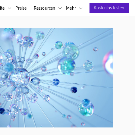
Kostenlos testen
ite
Preise
Ressourcen
Mehr


