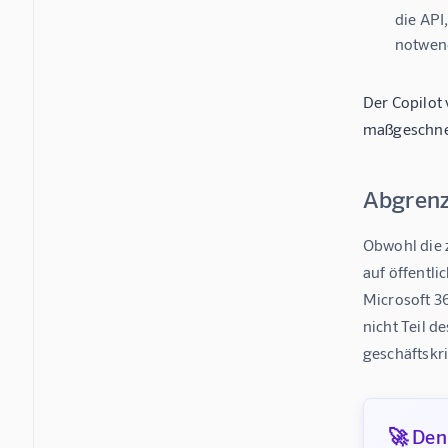
die API
notwend
Der Copilot 
maßgeschnei
Abgrenz
Obwohl die 
auf öffentli
Microsoft 3
nicht Teil d
geschäftskr
🚀 Denk