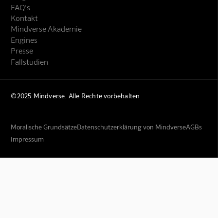
FAQ's
Kontakt
Mindverse Akademie
Engines
Presse
Fallstudien
©2025 Mindverse. Alle Rechte vorbehalten
Moralische Grundsätze
Datenschutzerklärung von Mindverse
AGBs
Impressum
Mindverse Support
Online · KI-Assistent