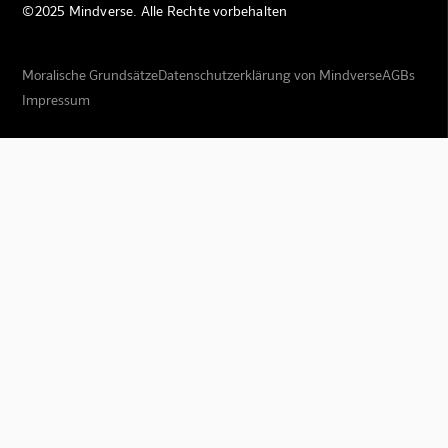
©2025 Mindverse. Alle Rechte vorbehalten
Moralische Grundsätze
Datenschutzerklärung von Mindverse
AGBs
Impressum
Mindverse Support