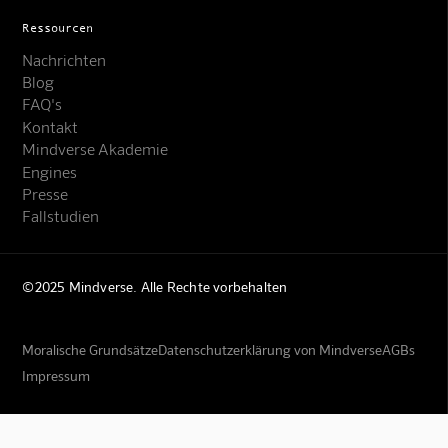
Ressourcen
Nachrichten
Blog
FAQ's
Kontakt
Mindverse Akademie
Engines
Presse
Fallstudien
©2025 Mindverse. Alle Rechte vorbehalten
Moralische Grundsätze
Datenschutzerklärung von Mindverse
AGBs
Impressum