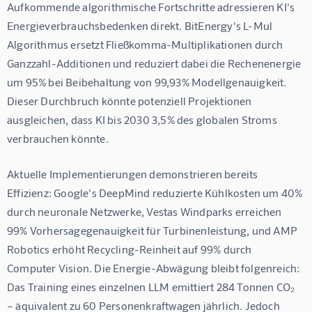
Aufkommende algorithmische Fortschritte adressieren KI's 
Energieverbrauchsbedenken direkt. BitEnergy's L-Mul 
Algorithmus ersetzt Fließkomma-Multiplikationen durch 
Ganzzahl-Additionen und reduziert dabei die Rechenenergie 
um 95% bei Beibehaltung von 99,93% Modellgenauigkeit. 
Dieser Durchbruch könnte potenziell Projektionen 
ausgleichen, dass KI bis 2030 3,5% des globalen Stroms 
verbrauchen könnte.
Aktuelle Implementierungen demonstrieren bereits 
Effizienz: Google's DeepMind reduzierte Kühlkosten um 40% 
durch neuronale Netzwerke, Vestas Windparks erreichen 
99% Vorhersagegenauigkeit für Turbinenleistung, und AMP 
Robotics erhöht Recycling-Reinheit auf 99% durch 
Computer Vision. Die Energie-Abwägung bleibt folgenreich: 
Das Training eines einzelnen LLM emittiert 284 Tonnen CO₂ 
– äquivalent zu 60 Personenkraftwagen jährlich. Jedoch 