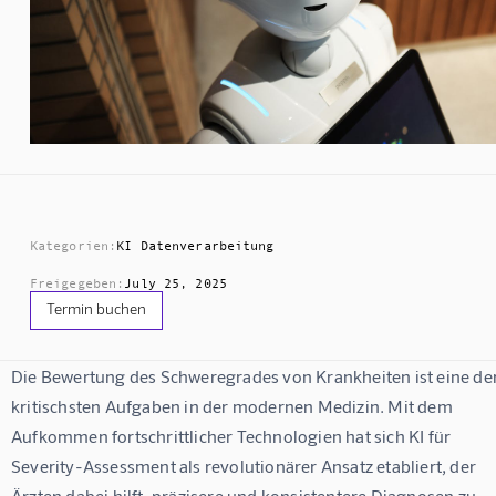
Kategorien:
KI Datenverarbeitung
Freigegeben:
July 25, 2025
Termin buchen
Die Bewertung des Schweregrades von Krankheiten ist eine der
kritischsten Aufgaben in der modernen Medizin. Mit dem 
Aufkommen fortschrittlicher Technologien hat sich 
KI für 
Severity-Assessment
 als revolutionärer Ansatz etabliert, der 
Ärzten dabei hilft, präzisere und konsistentere Diagnosen zu 