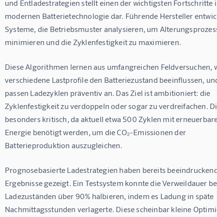
und Entladestrategien stellt einen der wichtigsten Fortschritte i
modernen Batterietechnologie dar. Führende Hersteller entwic
Systeme, die Betriebsmuster analysieren, um Alterungsprozess
minimieren und die Zyklenfestigkeit zu maximieren.
Diese Algorithmen lernen aus umfangreichen Feldversuchen, w
verschiedene Lastprofile den Batteriezustand beeinflussen, un
passen Ladezyklen präventiv an. Das Ziel ist ambitioniert: die 
Zyklenfestigkeit zu verdoppeln oder sogar zu verdreifachen. Die
besonders kritisch, da aktuell etwa 500 Zyklen mit erneuerbare
Energie benötigt werden, um die CO₂-Emissionen der 
Batterieproduktion auszugleichen.
Prognosebasierte Ladestrategien haben bereits beeindruckend
Ergebnisse gezeigt. Ein Testsystem konnte die Verweildauer be
Ladezuständen über 90% halbieren, indem es Ladung in späte 
Nachmittagsstunden verlagerte. Diese scheinbar kleine Optim