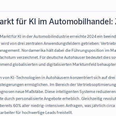
arkt für KI im Automobilhandel: 
 Markt für KI in der Automobilindustrie erreichte 2024 ein beei
 wird von drei zentralen Anwendungsfeldern getrieben: Vertrie
nagement. Nordamerika hält dabei die Führungsposition im Markt
Wachstum verzeichnet. Für deutsche Autohäuser bedeutet dies so
mend globalisierten und digitalisierten Marktumfeld behaupte
 von KI-Technologien in Autohäusern konzentriert sich auf drei 
teigerungen ermöglichen. Im Bereich der Vertriebsoptimierung
gnosen neue Maßstäbe. Diese intelligenten Systeme reduzieren 
e durch personalisierte Angebote erheblich. Gleichzeitig revolu
bereits 60% aller niedrig-intensiven Anfragen, was jährlich cir
arbeiter für hochwertige Leads freistellt.