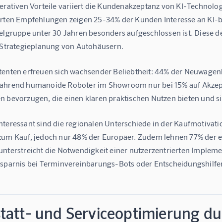
perativen Vorteile variiert die Kundenakzeptanz von KI-Technolo
erten Empfehlungen zeigen 25-34% der Kunden Interesse an KI-b
ielgruppe unter 30 Jahren besonders aufgeschlossen ist. Diese d
e Strategieplanung von Autohäusern.
tenten erfreuen sich wachsender Beliebtheit: 44% der Neuwagen
ährend humanoide Roboter im Showroom nur bei 15% auf Akzepta
n bevorzugen, die einen klaren praktischen Nutzen bieten und si
nteressant sind die regionalen Unterschiede in der Kaufmotivati
zum Kauf, jedoch nur 48% der Europäer. Zudem lehnen 77% der e
unterstreicht die Notwendigkeit einer nutzerzentrierten Implem
rsparnis bei Terminvereinbarungs-Bots oder Entscheidungshilf
tatt- und Serviceoptimierung d