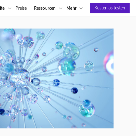
Kostenlos testen
ite
Preise
Ressourcen
Mehr


