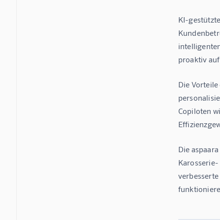
KI-gestützt
Kundenbetre
intelligent
proaktiv au
Die Vorteile
personalisi
Copiloten w
Effizienzge
Die aspaara
Karosserie-
verbesserte
funktioniere