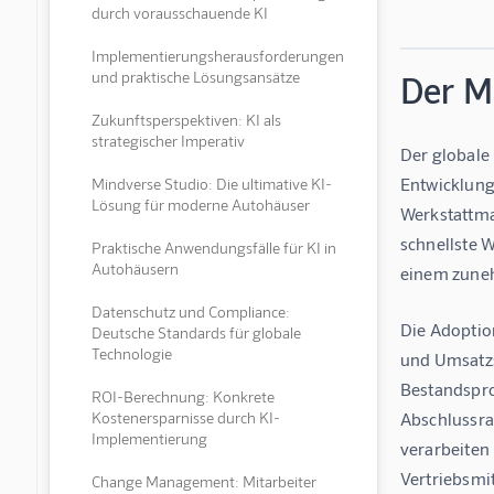
durch vorausschauende KI
Implementierungsherausforderungen
und praktische Lösungsansätze
Der M
Zukunftsperspektiven: KI als
strategischer Imperativ
Der globale
Entwicklung
Mindverse Studio: Die ultimative KI-
Lösung für moderne Autohäuser
Werkstattma
schnellste 
Praktische Anwendungsfälle für KI in
Autohäusern
einem zuneh
Datenschutz und Compliance:
Die Adoption
Deutsche Standards für globale
Technologie
und Umsatzs
Bestandspro
ROI-Berechnung: Konkrete
Kostenersparnisse durch KI-
Abschlussrat
Implementierung
verarbeiten 
Vertriebsmit
Change Management: Mitarbeiter