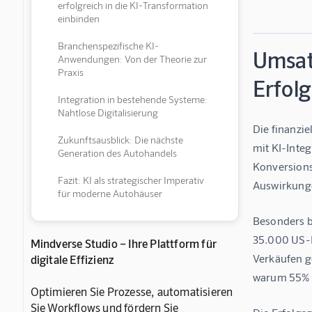
erfolgreich in die KI-Transformation
einbinden
Branchenspezifische KI-
Umsat
Anwendungen: Von der Theorie zur
Praxis
Erfol
Integration in bestehende Systeme:
Nahtlose Digitalisierung
Die finanzi
Zukunftsausblick: Die nächste
mit KI-Inte
Generation des Autohandels
Konversions
Fazit: KI als strategischer Imperativ
Auswirkunge
für moderne Autohäuser
Besonders b
35.000 US-D
Mindverse Studio – Ihre Plattform für
Verkäufen g
digitale Effizienz
warum 55% d
Optimieren Sie Prozesse, automatisieren
Sie Workflows und fördern Sie