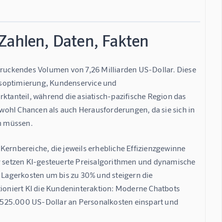
Zahlen, Daten, Fakten
ndruckendes Volumen von 7,26 Milliarden US-Dollar. Diese 
bsoptimierung, Kundenservice und 
anteil, während die asiatisch-pazifische Region das 
wohl Chancen als auch Herausforderungen, da sie sich in 
n müssen.
Kernbereiche, die jeweils erhebliche Effizienzgewinne 
 setzen KI-gesteuerte Preisalgorithmen und dynamische 
Lagerkosten um bis zu 30% und steigern die 
tioniert KI die Kundeninteraktion: Moderne Chatbots 
ca 525.000 US-Dollar an Personalkosten einspart und 