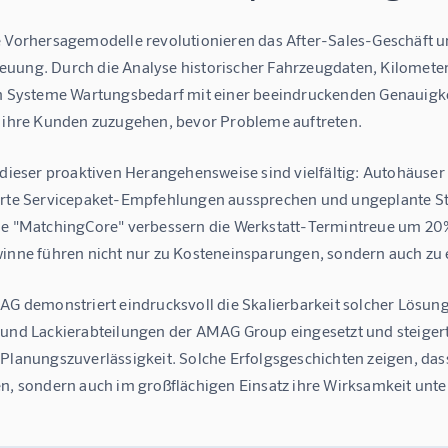
e Vorhersagemodelle revolutionieren das After-Sales-Geschäft u
uung. Durch die Analyse historischer Fahrzeugdaten, Kilometer
en Systeme Wartungsbedarf mit einer beeindruckenden Genauigkei
f ihre Kunden zuzugehen, bevor Probleme auftreten.
 dieser proaktiven Herangehensweise sind vielfältig: Autohäuser
erte Servicepaket-Empfehlungen aussprechen und ungeplante St
ie "MatchingCore" verbessern die Werkstatt-Termintreue um 2
winne führen nicht nur zu Kosteneinsparungen, sondern auch zu 
 AG demonstriert eindrucksvoll die Skalierbarkeit solcher Lösun
 und Lackierabteilungen der AMAG Group eingesetzt und steigert 
 Planungszuverlässigkeit. Solche Erfolgsgeschichten zeigen, das
n, sondern auch im großflächigen Einsatz ihre Wirksamkeit unter