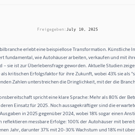
Freigegeben:
July 10, 2025
lbranche erlebt eine beispiellose Transformation. Künstliche In
rt fundamental, wie Autohäuser arbeiten, verkaufen und mit ihre
d – sie ist zur Überlebensfrage geworden. Aktuelle Studien zeige
als kritischen Erfolgsfaktor für ihre Zukunft
, wobei 43% sie als "
nden Zahlen unterstreichen die Dringlichkeit, mit der die Bran
ionsbereitschaft spricht eine klare Sprache: Mehr als 80% der Betr
 deren Einsatz für 2025. Noch aussagekräftiger sind die erwarte
Ausgaben in 2025 gegenüber 2024, wobei 18% sogar einen Ansti
en reflektieren messbare Erfolge: 100% der Autohäuser mit berei
nen Jahr, darunter 37% mit 20-30% Wachstum und 18% mit übe