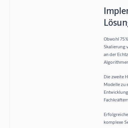
Imple
Lösun
Obwohl 75% 
Skalierung v
an der Echt
Algorithmen 
Die zweite 
Modelle zu 
Entwicklung
Fachkräftem
Erfolgreich
komplexe Se