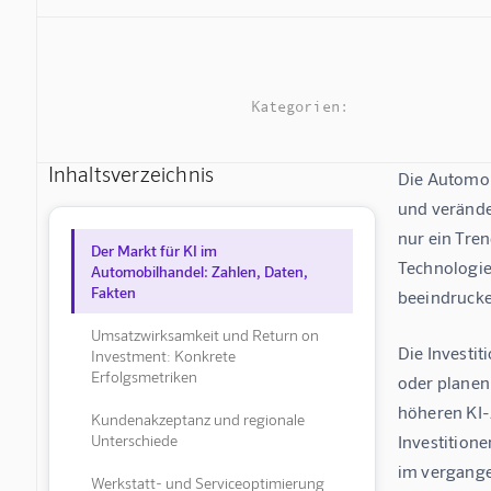
Kategorien:
Inhaltsverzeichnis
Die Automobi
und verände
nur ein Tren
Der Markt für KI im
Technologie 
Automobilhandel: Zahlen, Daten,
Fakten
beeindrucke
Umsatzwirksamkeit und Return on
Die Investit
Investment: Konkrete
Erfolgsmetriken
oder planen
höheren KI-
Kundenakzeptanz und regionale
Unterschiede
Investition
im vergange
Werkstatt- und Serviceoptimierung