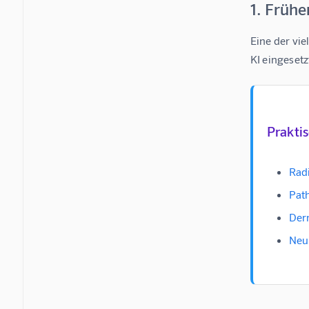
1. Früh
Eine der vi
KI eingeset
Praktis
Radi
Pat
Der
Neu