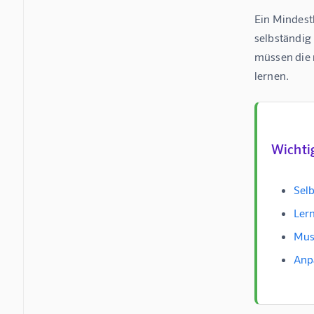
Ein Mindest
selbständig
müssen die 
lernen.
Wichti
Sel
Lern
Mus
Anp