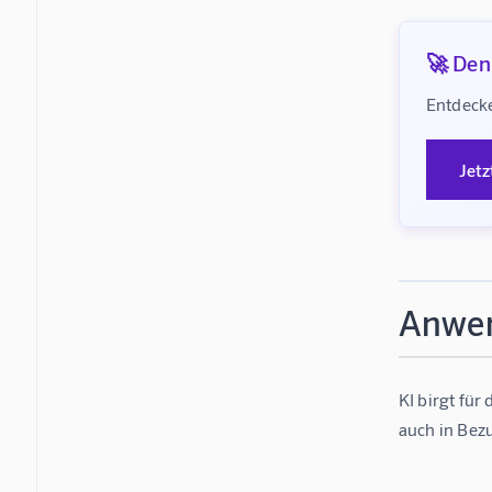
🚀 Denk
Entdecke
Jetz
Anwen
KI birgt für
auch in Bez