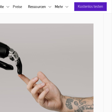
Kostenlos testen
ite
Preise
Ressourcen
Mehr


