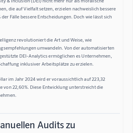
ity & Inclusion (DEI)
 nicht mehr nur als moralische 
n, die auf Vielfalt setzen, erzielen nachweislich bessere 
 der Fälle bessere Entscheidungen
. Doch wie lässt sich 
telligenz revolutioniert die Art und Weise, wie 
ungsempfehlungen umwandeln. Von der automatisierten 
-gestützte DEI-Analytics ermöglichen es Unternehmen, 
haffung inklusiver Arbeitsplätze zu erzielen.
llar im Jahr 2024
 wird er voraussichtlich auf 
223,32 
e von 
22,60%
. Diese Entwicklung unterstreicht die 
rnehmen.
anuellen Audits zu