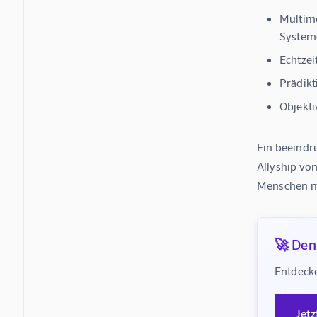
Multim
System
Echtzei
Prädikt
Objekt
Ein beeindru
Allyship von
Menschen mi
🚀 Denk
Entdecke
Jetz