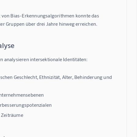
tz von Bias-Erkennungsalgorithmen konnte das 
rter Gruppen
 über drei Jahre hinweg erreichen.
alyse
analysieren intersektionale Identitäten:
hen Geschlecht, Ethnizität, Alter, Behinderung und
e Unternehmensebenen
erbesserungspotenzialen
e Zeiträume