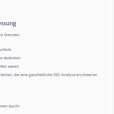
messung
hre Grenzen:
rteile
che abdecken
eten waren
stemen, die eine ganzheitliche DEI-Analyse erschweren
ionen durch: