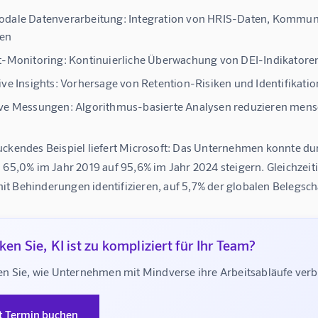
odale Datenverarbeitung:
Integration von HRIS-Daten, Kommun
en
t-Monitoring:
Kontinuierliche Überwachung von DEI-Indikatoren
ive Insights:
Vorhersage von Retention-Risiken und Identifikati
ive Messungen:
Algorithmus-basierte Analysen reduzieren men
ckendes Beispiel liefert 
Microsoft
: Das Unternehmen konnte durc
 
65,0% im Jahr 2019 auf 95,6% im Jahr 2024
 steigern. Gleichzeit
t Behinderungen identifizieren, auf 
5,7% der globalen Belegsch
en Sie, KI ist zu kompliziert für Ihr Team?
n Sie, wie Unternehmen mit Mindverse ihre Arbeitsabläufe ve
t Termin buchen