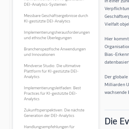
In einer zun
DEI-Analytics-Systemen
Verpflichtun
Messbare Geschäftsergebnisse durch
Geschäftser
KI-gestützte DEI-Analytics
Vielfalt ob
Implementierungsherausforderungen
und ethische Überlegungen
Hier kommt
Organisatio
Branchenspezifische Anwendungen
Bias-Erkenn
und Innovationen
datenbasiert
Mindverse Studio: Die ultimative
Plattform für KI-gestützte DEI-
Der globale 
Analytics
Milliarden 
Implementierungsleitfaden: Best
wachsende B
Practices für KI-gestützte DEI-
Analytics
Zukunftsperspektiven: Die nächste
Generation der DEI-Analytics
Die E
Handlungsempfehlungen für