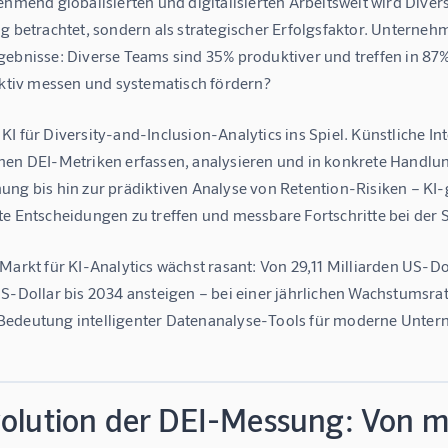
ehmend globalisierten und digitalisierten Arbeitswelt wird 
Divers
g betrachtet, sondern als strategischer Erfolgsfaktor. Unternehme
gebnisse: Diverse Teams sind 
35% produktiver
 und treffen in 
87%
jektiv messen und systematisch fördern?
 
KI für Diversity-and-Inclusion-Analytics
 ins Spiel. Künstliche In
nen DEI-Metriken erfassen, analysieren und in konkrete Handl
ung bis hin zur prädiktiven Analyse von Retention-Risiken – KI
e Entscheidungen zu treffen und messbare Fortschritte bei der Sc
Markt für KI-Analytics wächst rasant: Von 
29,11 Milliarden US-Do
US-Dollar bis 2034
 ansteigen – bei einer jährlichen Wachstumsrat
edeutung intelligenter Datenanalyse-Tools für moderne Unte
volution der DEI-Messung: Von m