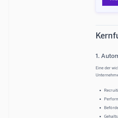
Kernf
1. Auto
Eine der wi
Unternehme
Recruit
Perfor
Beförd
Gehalts