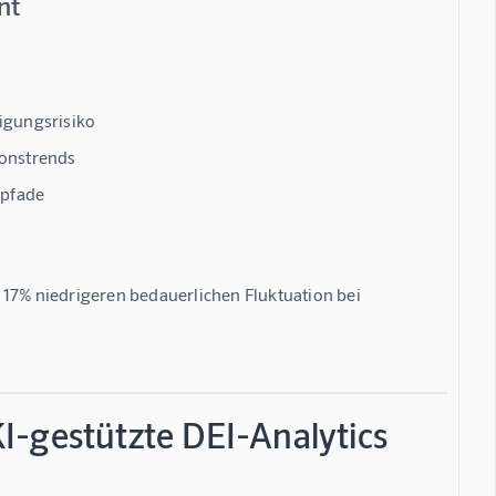
nt
igungsrisiko
ionstrends
spfade
 
17% niedrigeren bedauerlichen Fluktuation
 bei 
I-gestützte DEI-Analytics