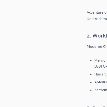
Accenture
 
Unternehme
2. Work
Moderne KI-
Mehrdi
LGBTQ+
Hierarc
Abteilu
Zeitrei