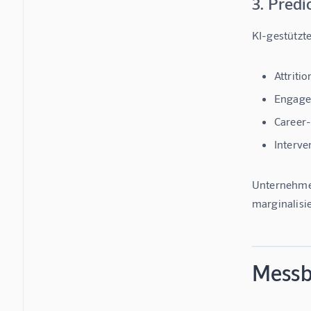
3. Predi
KI-gestützt
Attriti
Engage
Career
Interve
Unternehmen
marginalisi
Messb