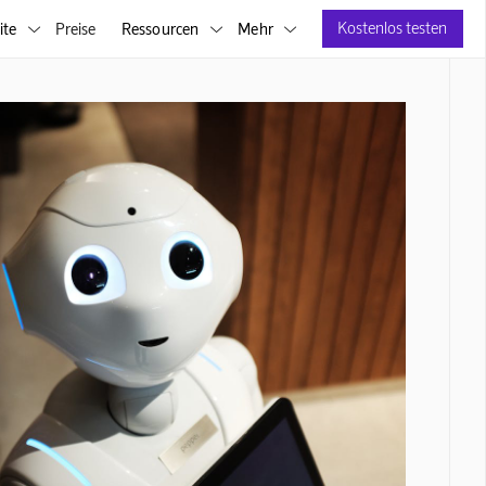
Kostenlos testen
ite
Preise
Ressourcen
Mehr


