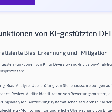
unktionen von KI-gestützten DE
matisierte Bias-Erkennung und -Mitigation
chtigsten Funktionen von 
KI für Diversity-and-Inclusion-Analytic
nsprozessen:
ing-Bias-Analyse:
Überprüfung von Stellenausschreibungen auf
mance-Review-Audits:
Identifikation von Bewertungsmustern, d
erungsanalysen:
Aufdeckung systematischer Barrieren in Karri
gleichheits-Monitoring:
Kontinuierliche Überwachung von Entg