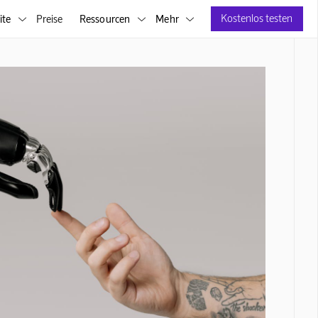
Kostenlos testen
ite
Preise
Ressourcen
Mehr


