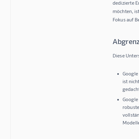
dedizierte 
möchten, ist
Fokus auf Be
Abgrenz
Diese Unter
Google 
ist nic
gedacht
Google 
robuste
vollstä
Modell