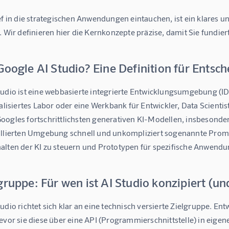
ef in die strategischen Anwendungen eintauchen, ist ein klares un
. Wir definieren hier die Kernkonzepte präzise, damit Sie fundi
Google AI Studio? Eine Definition für Entsch
udio ist eine webbasierte integrierte Entwicklungsumgebung (IDE)
ialisiertes Labor oder eine Werkbank für Entwickler, Data Scienti
oogles fortschrittlichsten generativen KI-Modellen, insbesondere
ollierten Umgebung schnell und unkompliziert sogenannte Prompt
lten der KI zu steuern und Prototypen für spezifische Anwendung
gruppe: Für wen ist AI Studio konzipiert (un
udio richtet sich klar an eine 
technisch versierte Zielgruppe
. Ent
bevor sie diese über eine API (Programmierschnittstelle) in ei