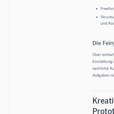
Freefo
Structu
und Kon
Die Fei
Über einfach
Einstellung i
sachliche Au
Aufgaben nü
Kreat
Protot