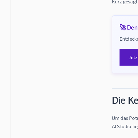
Kurz gesagt:
🚀 Denk
Entdecke
Jetz
Die Ke
Um das Pote
AI Studio li