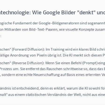
technologie: Wie Google Bilder "denkt" und
ogische Fundament der Google-Bildgeneratoren sind sogenannt
on Milliarden von Bild-Text-Paaren, wie visuelle Konzepte zusam
:
schen" (Forward Diffusion):
Im Training wird ein klares Bild sch
fällige Anordnung von Pixeln übrig ist. Die KI merkt sich diesen 
schen" (Reverse Diffusion):
Wenn Sie einen Befehl (Prompt) eing
Prozess um. Sie entfernt das Rauschen schrittweise so, dass das 
, sondern eine echte Neuerschaffung auf Basis eines erlernten V
ändnis ist entscheidend, denn es erklärt, warum die KI sowohl fot
malt" aus einem statistischen Verständnis der Welt, nicht aus e