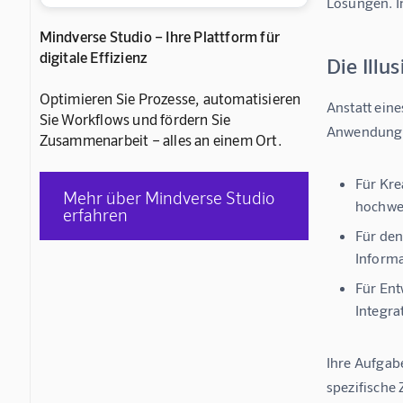
Lösungen. In
Mindverse Studio – Ihre Plattform für
digitale Effizienz
Die Illu
Optimieren Sie Prozesse, automatisieren
Anstatt eine
Sie Workflows und fördern Sie
Anwendungsfä
Zusammenarbeit – alles an einem Ort.
Für Kre
Mehr über Mindverse Studio
hochwer
erfahren
Für den
Informa
Für En
Integra
Ihre Aufgabe
spezifische