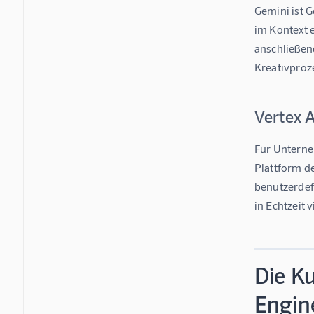
Gemini ist G
im Kontext e
anschließend
Kreativproz
Vertex A
Für Unterneh
Plattform de
benutzerdef
in Echtzeit 
Die Ku
Engin