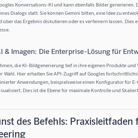
oogles Konversations-KI und kann ebenfalls Bilder generieren. D
ines Dialogs statt. Sie können Gemini bitten, eine Idee zu entwi
 über das Ergebnis diskutieren oder es verfeinern lassen. Dies e
esse.
I & Imagen: Die Enterprise-Lösung für Entw
men, die KI-Bildgenerierung tief in ihre eigenen Produkte und W
r Wahl. Hier erhalten Sie API-Zugriff auf Googles fortschrittlic
inierter Anwendungen, beispielsweise einen Konfigurator für E
visualisiert. Dies ist die Ebene für maximale Kontrolle und Skali
nst des Befehls: Praxisleitfaden
eering