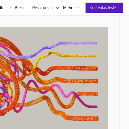
Kostenlos testen
ite
Preise
Ressourcen
Mehr


