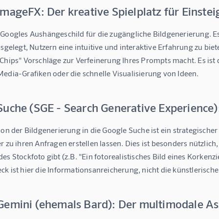
mageFX: Der kreative Spielplatz für Einstei
 Googles Aushängeschild für die zugängliche Bildgenerierung. E
usgelegt, Nutzern eine intuitive und interaktive Erfahrung zu biet
Chips" Vorschläge zur Verfeinerung Ihres Prompts macht. Es ist 
Media-Grafiken oder die schnelle Visualisierung von Ideen.
uche (SGE - Search Generative Experience):
ion der Bildgenerierung in die Google Suche ist ein strategischer
r zu ihren Anfragen erstellen lassen. Dies ist besonders nützlich
es Stockfoto gibt (z.B. "Ein fotorealistisches Bild eines Korkenzi
k ist hier die Informationsanreicherung, nicht die künstlerische
Gemini (ehemals Bard): Der multimodale As