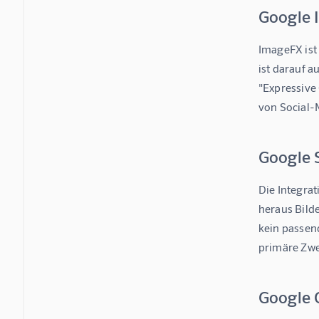
Google I
ImageFX ist
ist darauf a
"Expressive 
von Social-
Google S
Die Integrat
heraus Bilde
kein passend
primäre Zwec
Google 