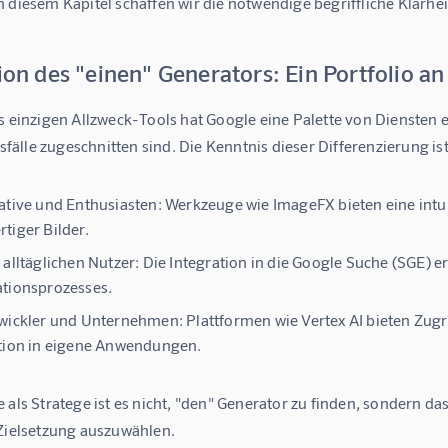
 diesem Kapitel schaffen wir die notwendige begriffliche Klarhei
sion des "einen" Generators: Ein Portfolio 
s einzigen Allzweck-Tools hat Google eine Palette von Diensten 
lle zugeschnitten sind. Die Kenntnis dieser Differenzierung ist
ative und Enthusiasten:
Werkzeuge wie ImageFX bieten eine intui
tiger Bilder.
 alltäglichen Nutzer:
Die Integration in die Google Suche (SGE) er
tionsprozesses.
twickler und Unternehmen:
Plattformen wie Vertex AI bieten Zugr
tion in eigene Anwendungen.
 als Stratege ist es nicht, "den" Generator zu finden, sondern da
 Zielsetzung auszuwählen.