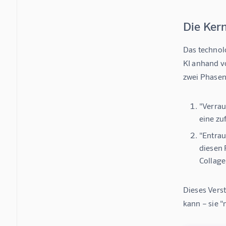
Die Kern
Das technol
KI anhand v
zwei Phasen
"Verrau
eine zu
"Entrau
diesen 
Collage
Dieses Verst
kann – sie "