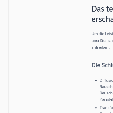
Das t
erscha
Um die Leis
unerlässlich
antreiben.
Die Schl
Diffusi
Rausche
Rausche
Paradeb
Transfo