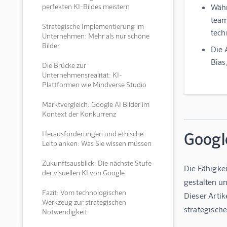
perfekten KI-Bildes meistern
Währ
team
Strategische Implementierung im
tech
Unternehmen: Mehr als nur schöne
Bilder
Die 
Bias
Die Brücke zur
Unternehmensrealität: KI-
Plattformen wie Mindverse Studio
Marktvergleich: Google AI Bilder im
Kontext der Konkurrenz
Google
Herausforderungen und ethische
Leitplanken: Was Sie wissen müssen
Zukunftsausblick: Die nächste Stufe
Die Fähigke
der visuellen KI von Google
gestalten u
Fazit: Vom technologischen
Dieser Artik
Werkzeug zur strategischen
strategisch
Notwendigkeit