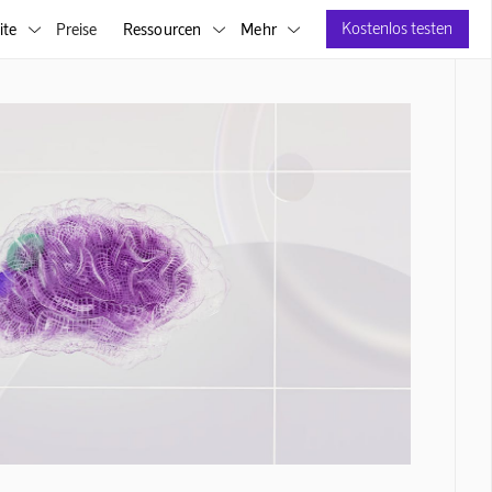
Kostenlos testen
ite
Preise
Ressourcen
Mehr


