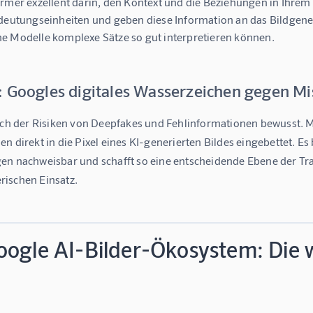
rmer exzellent darin, den Kontext und die Beziehungen in Ihrem
deutungseinheiten und geben diese Information an das Bildgene
 Modelle komplexe Sätze so gut interpretieren können.
: Googles digitales Wasserzeichen gegen M
ich der Risiken von Deepfakes und Fehlinformationen bewusst. Mi
n direkt in die Pixel eines KI-generierten Bildes eingebettet. E
en nachweisbar und schafft so eine entscheidende Ebene der Tran
ischen Einsatz.
oogle AI-Bilder-Ökosystem: Die 