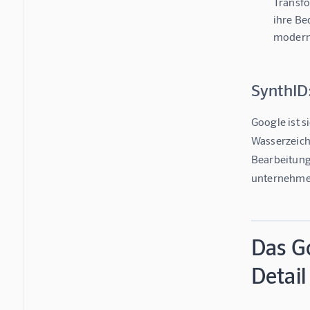
Transfo
ihre Be
moderne
SynthID
Google ist s
Wasserzeiche
Bearbeitung
unternehmer
Das G
Detail