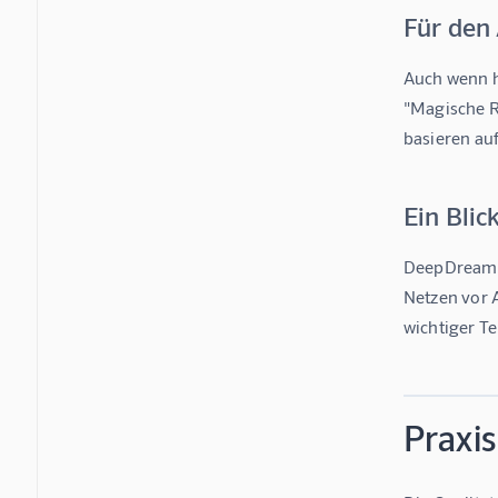
Für den 
Auch wenn hi
"Magische R
basieren au
Ein Bli
DeepDream wa
Netzen vor A
wichtiger Te
Praxis