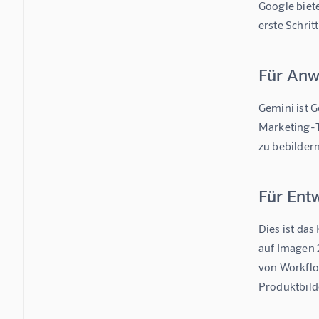
Google biet
erste Schrit
Für Anw
Gemini ist G
Marketing-T
zu bebilder
Für Ent
Dies ist da
auf Imagen 2
von Workflo
Produktbild