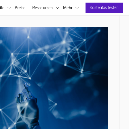
Kostenlos testen
ite
Preise
Ressourcen
Mehr


