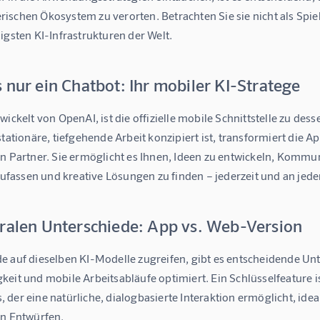
ischen Ökosystem zu verorten. Betrachten Sie sie nicht als Spie
igsten KI-Infrastrukturen der Welt.
 nur ein Chatbot: Ihr mobiler KI-Stratege
wickelt von OpenAI, ist die offizielle mobile Schnittstelle zu 
stationäre, tiefgehende Arbeit konzipiert ist, transformiert die 
en Partner. Sie ermöglicht es Ihnen, Ideen zu entwickeln, Komm
assen und kreative Lösungen zu finden – jederzeit und an jede
tralen Unterschiede: App vs. Web-Version
e auf dieselben KI-Modelle zugreifen, gibt es entscheidende Unt
eit und mobile Arbeitsabläufe optimiert. Ein Schlüsselfeature i
s
, der eine natürliche, dialogbasierte Interaktion ermöglicht, id
on Entwürfen.