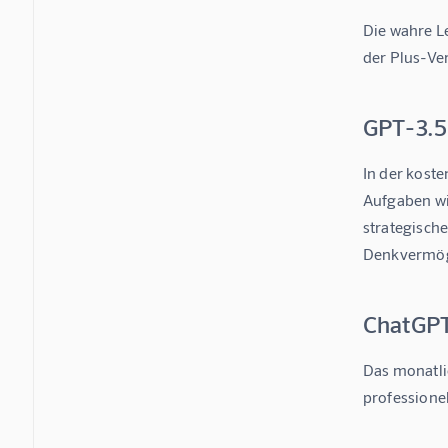
Die wahre L
der Plus-Ver
GPT-3.5
In der koste
Aufgaben wi
strategische
Denkvermöge
ChatGPT 
Das monatlic
professione