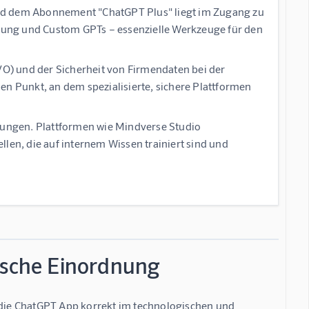
und dem Abonnement "ChatGPT Plus" liegt im Zugang zu
ellung und Custom GPTs – essenzielle Werkzeuge für den
O) und der Sicherheit von Firmendaten bei der
en Punkt, an dem spezialisierte, sichere Plattformen
ösungen. Plattformen wie Mindverse Studio
len, die auf internem Wissen trainiert sind und
gische Einordnung
, die ChatGPT App korrekt im technologischen und 