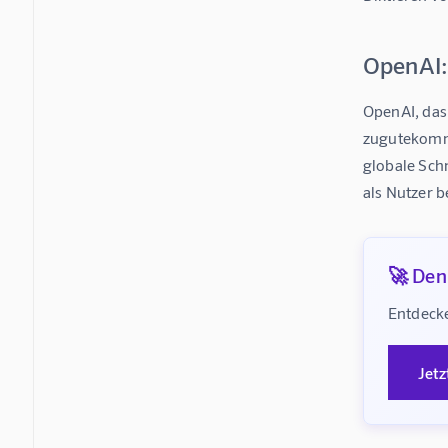
OpenAI: 
OpenAI, das 
zugutekommt.
globale Schn
als Nutzer b
🚀 Denk
Entdecke
Jetz