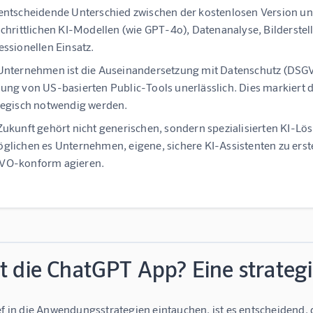
entscheidende Unterschied zwischen der kostenlosen Version 
schrittlichen KI-Modellen (wie GPT-4o), Datenanalyse, Bilderst
essionellen Einsatz.
Unternehmen ist die Auseinandersetzung mit Datenschutz (DSGV
ung von US-basierten Public-Tools unerlässlich. Dies markiert d
tegisch notwendig werden.
Zukunft gehört nicht generischen, sondern spezialisierten KI-L
glichen es Unternehmen, eigene, sichere KI-Assistenten zu erstel
VO-konform agieren.
st die ChatGPT App? Eine strate
ief in die Anwendungsstrategien eintauchen, ist es entscheidend