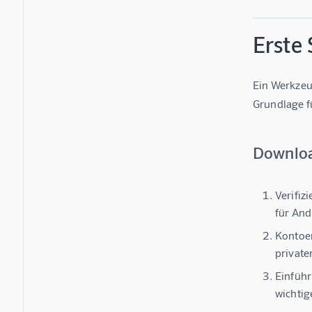
Erste 
Ein Werkzeu
Grundlage f
Downloa
Verifiz
für And
Kontoer
private
Einführ
wichtig