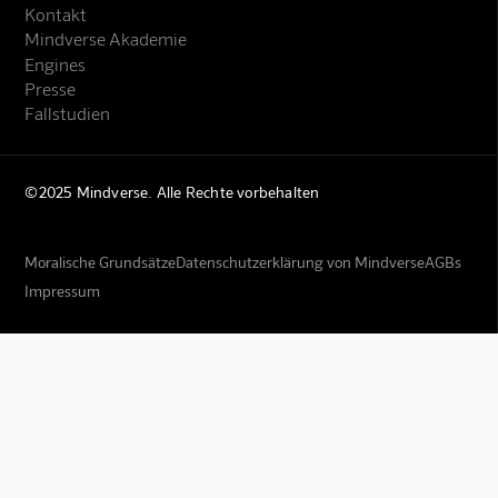
Kontakt
Mindverse Akademie
Engines
Presse
Fallstudien
©2025 Mindverse. Alle Rechte vorbehalten
Moralische Grundsätze
Datenschutzerklärung von Mindverse
AGBs
Impressum
Mindverse Support
Online · KI-Assistent
Mindverse