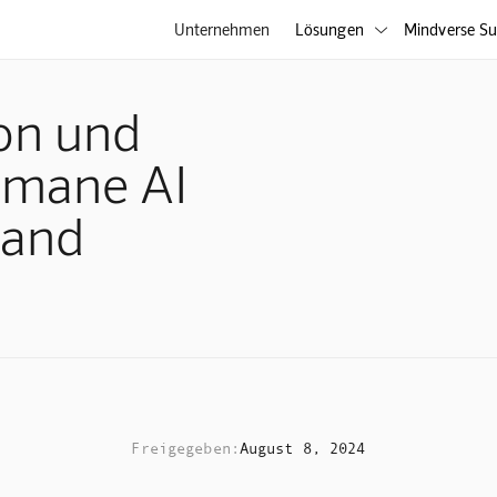
Unternehmen
Lösungen
Mindverse Su

on und
umane AI
tand
Freigegeben:
August 8, 2024