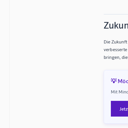
Zukun
Die Zukunft
verbesserte
bringen, di
💡 Möc
Mit Mind
Jetz