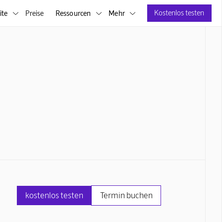
Kostenlos testen
ite
Preise
Ressourcen
Mehr



kostenlos testen
Termin buchen