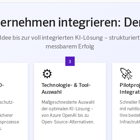
ternehmen integrieren: Der
Idee bis zur voll integrierten KI-Lösung – strukturiert
messbarem Erfolg
3
⚙️
🚀
O-
Technologie- & Tool-
Pilotpro
Auswahl
Integrat
schutz-
Maßgeschneiderte Auswahl
Schneller 
der optimalen KI-Lösung –
mit nahtlo
icherer
von Azure OpenAI bis zu
Ihre best
sprozesse
Open-Source-Alternativen.
Infrastru
s.