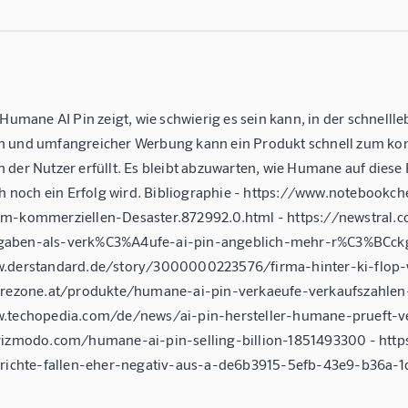
 Humane AI Pin zeigt, wie schwierig es sein kann, in der schnelll
 und umfangreicher Werbung kann ein Produkt schnell zum komm
 der Nutzer erfüllt. Es bleibt abzuwarten, wie Humane auf diese
och noch ein Erfolg wird. Bibliographie - https://www.notebo
m-kommerziellen-Desaster.872992.0.html - https://newstral.
aben-als-verk%C3%A4ufe-ai-pin-angeblich-mehr-r%C3%BCckga
.derstandard.de/story/3000000223576/firma-hinter-ki-flop-wi
urezone.at/produkte/humane-ai-pin-verkaeufe-verkaufszahle
.techopedia.com/de/news/ai-pin-hersteller-humane-prueft-ver
gizmodo.com/humane-ai-pin-selling-billion-1851493300 - htt
erichte-fallen-eher-negativ-aus-a-de6b3915-5efb-43e9-b36a-