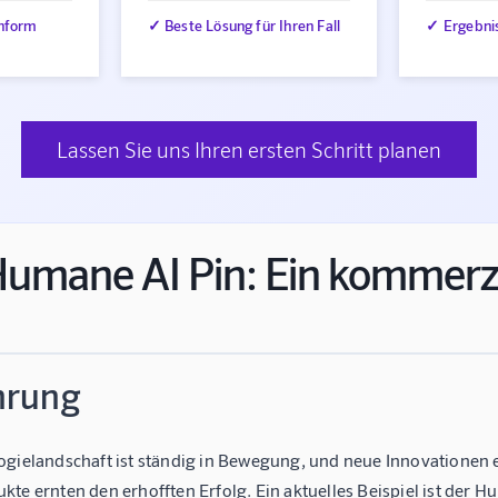
nform
✓ Beste Lösung für Ihren Fall
✓ Ergebni
Lassen Sie uns Ihren ersten Schritt planen
umane AI Pin: Ein kommerzi
hrung
ogielandschaft ist ständig in Bewegung, und neue Innovationen e
te ernten den erhofften Erfolg. Ein aktuelles Beispiel ist der H