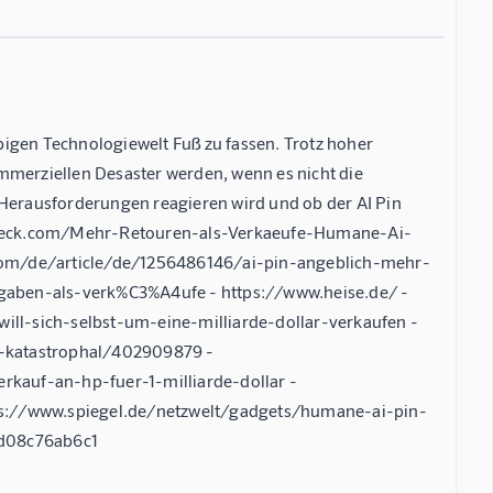
ebigen Technologiewelt Fuß zu fassen. Trotz hoher
erziellen Desaster werden, wenn es nicht die
 Herausforderungen reagieren wird und ob der AI Pin
okcheck.com/Mehr-Retouren-als-Verkaeufe-Humane-Ai-
com/de/article/de/1256486146/ai-pin-angeblich-mehr-
ben-als-verk%C3%A4ufe - https://www.heise.de/ -
ll-sich-selbst-um-eine-milliarde-dollar-verkaufen -
n-katastrophal/402909879 -
kauf-an-hp-fuer-1-milliarde-dollar -
ps://www.spiegel.de/netzwelt/gadgets/humane-ai-pin-
1d08c76ab6c1