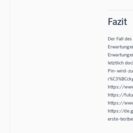
Fazit
Der Fall des
Erwartungen
Erwartungen
letztlich d
Pin-wird-zu
r%C3%BCckg
https://www
https://fut
https://www
https://de.
erste-testb