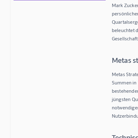
Mark Zuckerb
persönlichen
Quartalserge
beleuchtet 
Gesellschaft
Metas s
Metas Strate
Summen in F
bestehenden 
jüngsten Qua
notwendigen 
Nutzerbindun
Technis