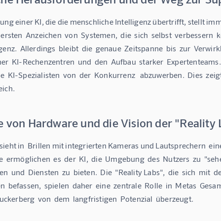
ung einer KI, die die menschliche Intelligenz übertrifft, stellt 
 ersten  Anzeichen  von  Systemen,  die  sich  selbst  verbessern  
enz.  Allerdings  bleibt  die  genaue  Zeitspanne  bis  zur  Verwirkl
er  KI-Rechenzentren  und  den  Aufbau  starker  Expertenteams.  
  KI-Spezialisten  von  der  Konkurrenz   abzuwerben.  Dies  zei
eich.
e von Hardware und die Vision der "Reality 
ieht in  Brillen mit integrierten Kameras und Lautsprechern  eine 
e  ermöglichen  es  der  KI,  die  Umgebung  des  Nutzers  zu  "se
n  und  Diensten  zu  bieten.  Die  "Reality Labs",  die  sich  mit
  befassen,  spielen  daher  eine  zentrale  Rolle  in  Metas  Gesamt
 Zuckerberg  von  dem  langfristigen  Potenzial  überzeugt.