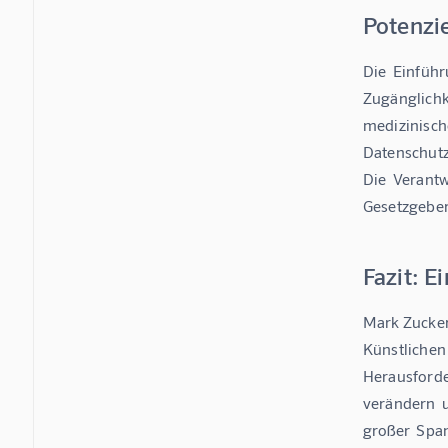
Potenzi
Die  Einführ
Zugänglichke
medizinische
Datenschutz,
Die  Verantwo
Gesetzgeber
Fazit: E
Mark Zucker
Künstlichen I
Herausforder
verändern  u
großer  Spa