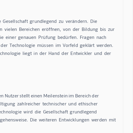
e  Gesellschaft  grundlegend  zu  verändern.  Die  
 vielen  Bereichen  eröffnen,  von  der  Bildung  bis  zur  
die  einer  genauen  Prüfung  bedürfen.  Fragen  nach  
r  Technologie  müssen  im  Vorfeld  geklärt  werden.  
hnologie  liegt  in  der  Hand  der  Entwickler  und  der  
 Nutzer stellt einen Meilenstein im Bereich der 
ältigung  zahlreicher  technischer  und  ethischer  
chnologie  wird  die  Gesellschaft  grundlegend  
ngehensweise.  Die  weiteren  Entwicklungen  werden  mit  