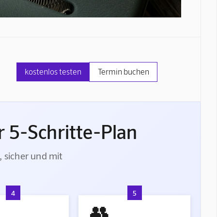
kostenlos testen
Termin buchen
 5-Schritte-Plan
, sicher und mit
4
5
👥