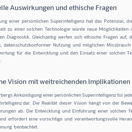
elle Auswirkungen und ethische Fragen
ung  einer  persönlichen  Superintelligenz  hat  das  Potenzial,  di
it  zu  einer  solchen  Technologie  würde  neue  Möglichkeiten  in 
n  Diagnostik.  Gleichzeitig  werfen  sich  ethische  Fragen  auf,  
  datenschutzkonformer  Nutzung  und  möglichen  Missbrauch  de
rtung  für  die  Entwicklung  und  den  Einsatz  einer  solchen  Tec
.
ine Vision mit weitreichenden Implikationen
bergs Ankündigung einer persönlichen Superintelligenz für jeden
ntelligenz dar.  Die  Realität  dieser  Vision  hängt  von  der  Bew
ungen  ab.  Die  Entwicklung  und  Einführung  einer  solchen  Te
nd  erfordert  eine  vorsichtige  und  verantwortungsvolle  Hera
nnung  beobachtet.