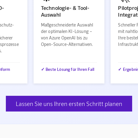
O-
Technologie- & Tool-
Pilotpro
Auswahl
Integrat
schutz-
Maßgeschneiderte Auswahl
Schneller 
der optimalen KI-Lösung –
mit nahtlo
icherer
von Azure OpenAI bis zu
Ihre best
sprozesse
Open-Source-Alternativen.
Infrastru
s.
nform
✓ Beste Lösung für Ihren Fall
✓ Ergebni
Lassen Sie uns Ihren ersten Schritt planen