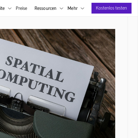
Kostenlos testen
ite
Preise
Ressourcen
Mehr


