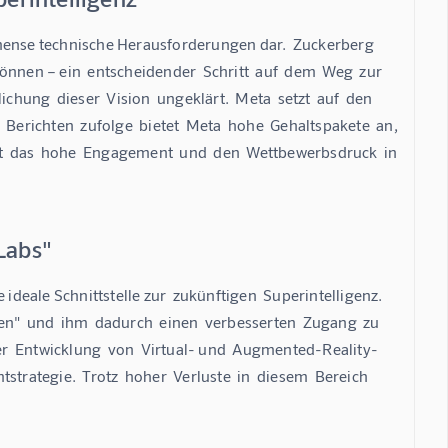
immense technische Herausforderungen dar.  Zuckerberg  
können – ein  entscheidender  Schritt  auf  dem  Weg  zur  
ichung  dieser  Vision  ungeklärt.  Meta  setzt  auf  den  
Berichten  zufolge  bietet  Meta  hohe  Gehaltspakete  an,  
gt  das  hohe  Engagement  und  den  Wettbewerbsdruck  in  
Labs"
ideale Schnittstelle zur  zukünftigen  Superintelligenz.  
hen"  und  ihm  dadurch  einen  verbesserten  Zugang  zu  
  der  Entwicklung  von  Virtual- und  Augmented-Reality-
strategie.  Trotz  hoher  Verluste  in  diesem  Bereich  