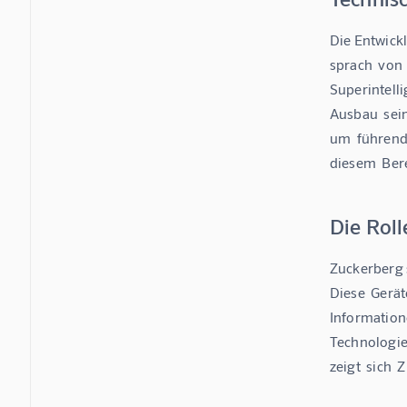
Die Entwickl
sprach  von 
Superintellig
Ausbau  sein
um  führende
diesem  Ber
Die Roll
Zuckerberg s
Diese  Gerät
Informatione
Technologien
zeigt  sich 