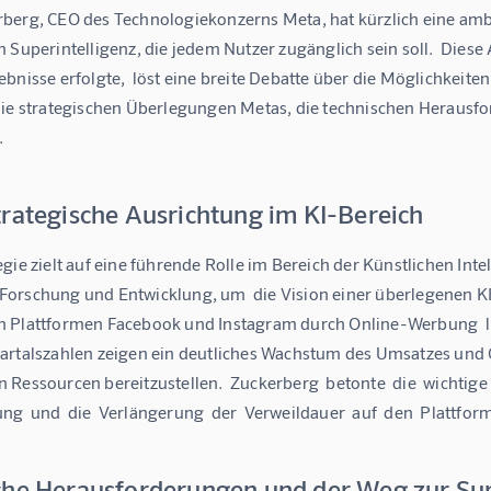
erg, CEO des Technologiekonzerns Meta, hat kürzlich eine ambiti
 Superintelligenz, die jedem Nutzer zugänglich sein soll.  Dies
bnisse erfolgte,  löst eine breite Debatte über die Möglichkeiten
die strategischen Überlegungen Metas, die technischen Herausfo
.
trategische Ausrichtung im KI-Bereich
gie zielt auf eine führende Rolle im Bereich der Künstlichen Inte
orschung und Entwicklung, um  die Vision einer überlegenen KI z
Plattformen Facebook und Instagram durch Online-Werbung  liefert
rtalszahlen zeigen ein deutliches Wachstum des Umsatzes und Gew
Ressourcen bereitzustellen.  Zuckerberg  betonte  die  wichtige R
g  und  die  Verlängerung  der  Verweildauer  auf  den  Plattfor
che Herausforderungen und der Weg zur Sup