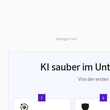
Kategorien:
KI sauber im Un
Von der ersten 
1
2
🎯
🛡️