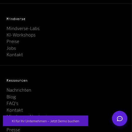
Mindverse
Mindverse-Labs
KI-Workshops
Preise
Jobs
Mindverse Support
Kontakt
Online · KI-Assistent
Ressourcen
Nachrichten
Mindverse
Blog
FAQ's
Kontakt
Mindverse Akademie
KI für Ihr Unternehmen – Jetzt Demo buchen
Engines
Presse