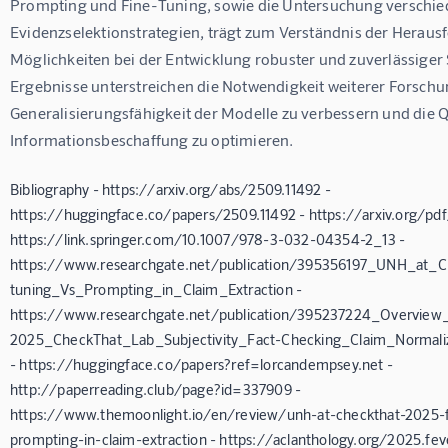
Prompting und Fine-Tuning, sowie die Untersuchung verschie
Evidenzselektionstrategien, trägt zum Verständnis der Herau
Möglichkeiten bei der Entwicklung robuster und zuverlässiger 
Ergebnisse unterstreichen die Notwendigkeit weiterer Forschu
Generalisierungsfähigkeit der Modelle zu verbessern und die Qu
Informationsbeschaffung zu optimieren.
Bibliography - https://arxiv.org/abs/2509.11492 -
https://huggingface.co/papers/2509.11492 - https://arxiv.org/pd
https://link.springer.com/10.1007/978-3-032-04354-2_13 -
https://www.researchgate.net/publication/395356197_UNH_at_
tuning_Vs_Prompting_in_Claim_Extraction -
https://www.researchgate.net/publication/395237224_Overview
2025_CheckThat_Lab_Subjectivity_Fact-Checking_Claim_Normaliz
- https://huggingface.co/papers?ref=lorcandempsey.net -
http://paperreading.club/page?id=337909 -
https://www.themoonlight.io/en/review/unh-at-checkthat-2025-f
prompting-in-claim-extraction - https://aclanthology.org/2025.fev